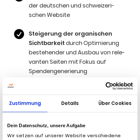
der deut­schen und schwei­ze­ri­
schen Website

Stei­ge­rung der orga­ni­schen
Sicht­bar­keit
durch Opti­mie­rung
bestehen­der und Aus­bau von rele­
van­ten Sei­ten mit Fokus auf
Spendengenerierung

Redak­tio­nel­le Con­tent-Erstel­
lung
sowie
Bera­tung zum Sei­ten­
Zustimmung
Details
Über Cookies
auf­bau aus Usability-
Gesichtspunkten
Dein Datenschutz, unsere Aufgabe
Wir setzen auf unserer Website verschiedene