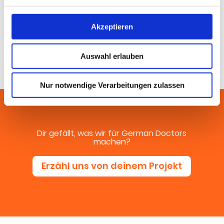
Siya­na Tasheva
Online-Redak­ti­on
,
Ger­man
Doctors
Akzeptieren
Auswahl erlauben
Nur notwendige Verarbeitungen zulassen
Dir gefällt, was wir für Ger­man Doc­tors
machen?
Erzähl uns von dei­nem Projekt