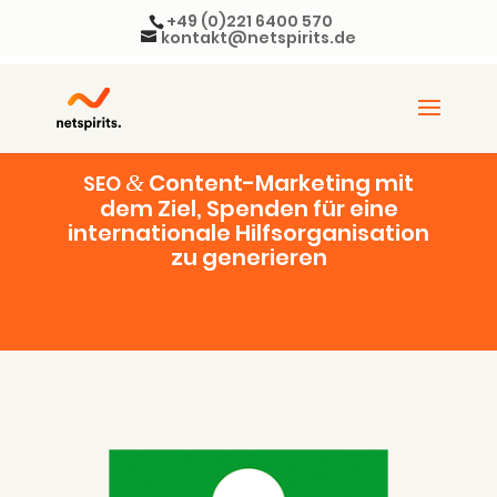
+49 (0)221 6400 570
kontakt@netspirits.de
Con­tent-Mar­ke­ting mit
&
SEO
dem Ziel, Spen­den für eine
inter­na­tio­na­le Hilfs­or­ga­ni­sa­ti­on
zu generieren