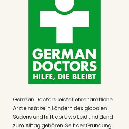
Ger­man Doc­tors leis­tet ehren­amt­liche
Arzt­einsätze in Län­dern des glo­ba­len
Südens und hilft dort, wo Leid und Elend
zum All­tag gehö­ren. Seit der Grün­dung