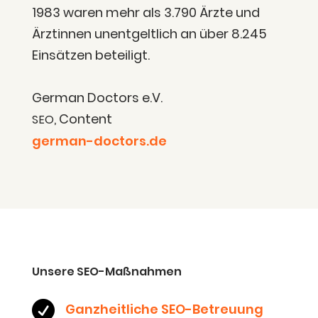
1983 waren mehr als 3.790 Ärz­te und
Ärz­tin­nen unent­gelt­lich an über 8.245
Ein­sät­zen beteiligt.
Ger­man Doc­tors e.V.
, Con­tent
SEO
german-doctors.de
Unse­re SEO-Maßnahmen

Ganz­heit­li­che SEO-Betreu­ung