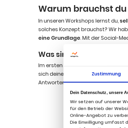
War­um brauchst du 
In unse­ren Work­shops lernst du,
sel
sol­ches Kon­zept brauchst? Wir habe
eine Grund­la­ge
. Mit der Social-Med
Was sind dei­ne Ziele?
Im ers­ten Schritt defi­nierst du dei­ne
sich dei­ne Ziel­grup­pe mit dei­ner Mar­
Zustimmung
Ant­wor­ten dir als Rah­men dienen.
Dein Datenschutz, unsere A
Wir setzen auf unserer We
für den Betrieb der Webs
Online-Angebot zu verbes
Die Einwilligung umfasst