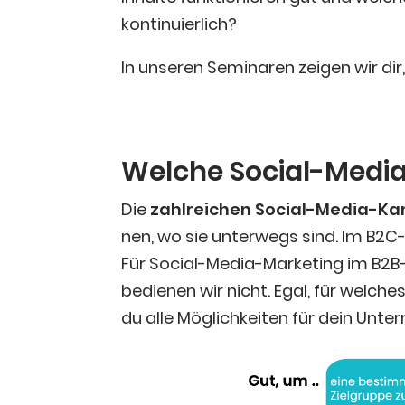
kontinuierlich?
In unse­ren Semi­na­ren zei­gen wir d
Wel­che Social-Medi
Die
zahl­rei­chen Social-Media-Kan
nen, wo sie unter­wegs sind. Im B2C-
Für Social-Media-Mar­ke­ting im B2B-
bedie­nen wir nicht. Egal, für wel­che
du alle Mög­lich­kei­ten für dein Unt