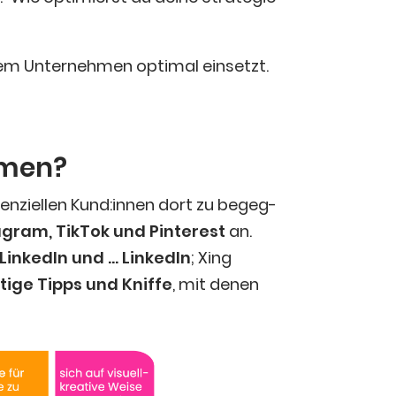
nem Unter­neh­men opti­mal ein­setzt.
hmen?
ten­zi­el­len Kund:innen dort zu begeg­
­gram, Tik­Tok und Pin­te­rest
an.
Lin­ke­dIn und … Lin­ke­dIn
; Xing
ti­ge Tipps und Knif­fe
, mit denen