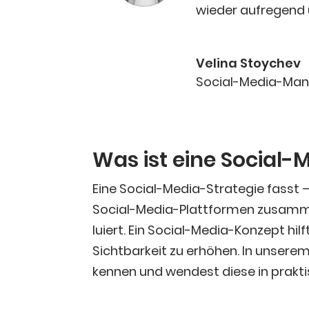
wie­der auf­re­gen
Veli­na Stoychev
Social-Media-Mana
Was ist eine Social-
Eine Social-Media-Stra­te­gie fasst –
Social-Media-Platt­for­men zusam­men.
lu­iert. Ein Social-Media-Kon­zept hil
Sicht­bar­keit zu erhö­hen. In unse­r
ken­nen und wen­dest die­se in prak­t