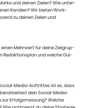
Mar­ke und dei­nen Zie­len? Wie unter­
e­nen Kanä­len? Wir bie­ten Work­
s­send zu dei­nen Zie­len und
einen Mehr­wert für dei­ne Ziel­grup­
n Redak­ti­ons­plan und wel­che Gui­
Social-Media-Auf­trit­tes ist es, dass
über­ar­bei­test dein Social-Media-
u zur Erfolgs­mes­sung? Wel­che
 Wie opti­mierst du dei­ne Stra­te­gie