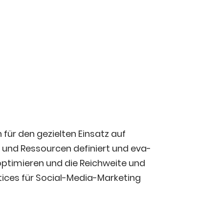
für den geziel­ten Ein­satz auf
e und Res­sour­cen defi­niert und eva­
opti­mie­ren und die Reich­wei­te und
ti­ces für Social-Media-Mar­ke­ting