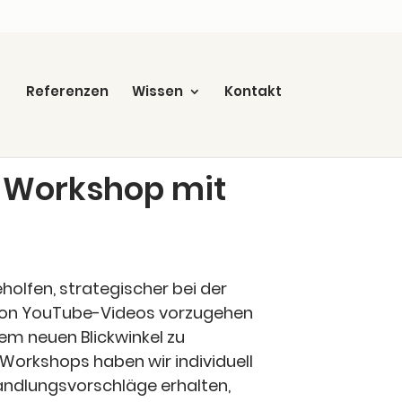
Refe­ren­zen
Wis­sen
Kon­takt
a-Work­shop mit
ol­fen, stra­te­gi­scher bei der
n You­Tube-Vide­os vor­zu­ge­hen
m neu­en Blick­win­kel zu
ork­shops haben wir indi­vi­du­ell
nd­lungs­vor­schlä­ge erhal­ten,