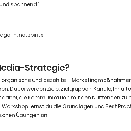
d und spannend."
­ge­rin
,
netspirits
Media-Strategie?
 orga­ni­sche und bezahl­te – Mar­ke­ting­maß­nah­men 
 Dabei wer­den Zie­le, Ziel­grup­pen, Kanä­le, Inhal­t
ft dabei, die Kom­mu­ni­ka­ti­on mit den Nut­zen­den zu 
em Work­shop lernst du die Grund­la­gen und Best Prac­
i­schen Übun­gen an.