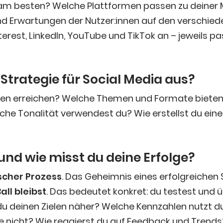
am bes­ten? Wel­che Platt­for­men pas­sen zu dei­ner 
nd Erwar­tun­gen der Nutzer:innen auf den ver­schie­d
e­rest, Lin­ke­dIn, You­Tube und Tik­Tok an – jeweils pa
Stra­te­gie für Social Media aus?
en errei­chen? Wel­che The­men und For­ma­te bie­ten 
he Tona­li­tät ver­wen­dest du? Wie erstellst du eine
r und wie misst du dei­ne Erfolge?
­scher Pro­zess
. Das Geheim­nis eines erfolg­rei­chen 
all bleibst
. Das bedeu­tet kon­kret: du tes­test und 
 dei­nen Zie­len näher? Wel­che Kenn­zah­len nutzt d
­che nicht? Wie reagierst du auf Feed­back und Trends?