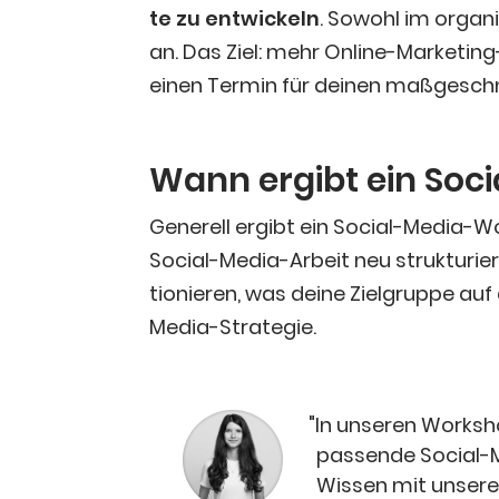
te zu ent­wi­ckeln
. Sowohl im orga­n
an. Das Ziel: mehr Online-Mar­ke­ting-
einen Ter­min für dei­nen maß­ge­sc
Wann ergibt ein Soc
Gene­rell ergibt ein Social-Media-Wor
Social-Media-Arbeit neu struk­tu­rie
tio­nie­ren, was dei­ne Ziel­grup­pe a
Media-Strategie.
"
In unse­ren Work­sh
pas­sen­de Social-Me
Wis­sen mit unse­ren