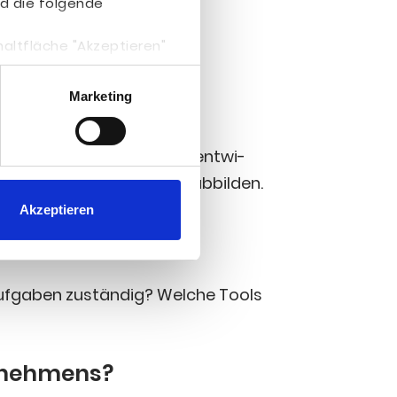
d die folgende
haltfläche "Akzeptieren"
egen entscheiden. Du
träglich anpassen.
Marketing
n im Social Web aktiv? Du ent­wi­
n und Her­aus­for­de­run­gen abbil­den.
Akzeptieren
Auf­ga­ben zustän­dig? Wel­che Tools
ternehmens?