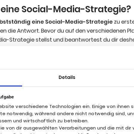
eine Social-Media-Strategie?
bst­stän­dig eine Social-Media-Stra­te­gie
zu erste
n die Ant­wort. Bevor du auf den ver­schie­de­nen Pla
ia-Stra­te­gie stellst und beant­wor­test du dir des­h
 Zie­le: Die­se füh­ren im bes­ten Fall zum lang­fris­ti­g
ke iden­ti­fi­ziert. Für die Stra­te­gie­ent­wick­lung stel
Details
ufgabe
bsite verschiedene Technologien ein. Einige von ihnen s
ite notwendig, während andere nicht notwendig sind, uns
sern und wirtschaftlich zu betreiben.
 die von dir ausgewählten Verarbeitungen und die mit di