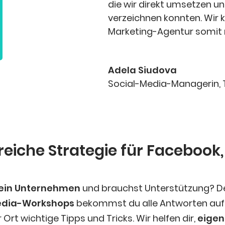
die wir direkt umset­zen und
ver­zeich­nen konn­ten. Wir 
Mar­ke­ting-Agen­tur somit
Ade­la Siudova
Social-Media-Mana­ge­rin
,
­rei­che Stra­te­gie für Face­book
ein Unter­neh­men
und brauchst Unter­stüt­zung? D
edia-Work­shops
bekommst du alle Ant­wor­ten auf d
 Ort wich­ti­ge Tipps und Tricks. Wir hel­fen dir,
eigen­