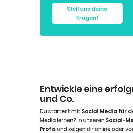
Stell uns dei­ne
Fragen!
Ent­wick­le eine erfolg
und Co.
Du star­test mit
Social Media für d
Media ler­nen? In unse­ren
Social-M
Pro­fis
und zei­gen dir online oder vor