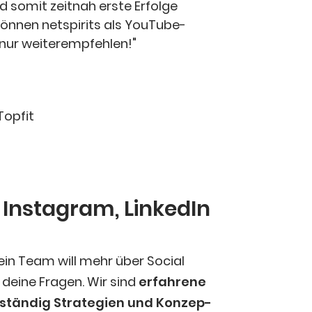
 somit zeit­nah ers­te Erfol­ge
kön­nen netspirits als You­Tube-
 nur weiterempfehlen!"
Top­fit
, Insta­gram, Lin­ke­dIn
ein Team will mehr über Social
ei­ne Fra­gen. Wir sind
erfah­re­ne
stän­dig Stra­te­gien und Kon­zep­