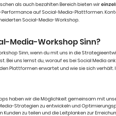
i­schen als auch bezahl­ten Bereich bie­ten wir
ein­ze
Per­for­mance auf Social-Media-Platt­for­men. Kon­tak­
hnei­der­ten Social-Media-Work­shop.
ial-Media-Work­shop Sinn?
k­shop Sinn, wenn du mit uns in die Stra­te­gie­ent­wi
rst. Bei uns lernst du, wor­auf es bei Social Media a
uf den Platt­for­men erwar­tet und wie sie sich ver­hält
ops haben wir die Mög­lich­keit gemein­sam mit unse­re
dia-Stra­te­gien zu ent­wi­ckeln und Opti­mie­rungs­po
 Kun­den zu tei­len und die Leit­plan­ken zur Errei­chun