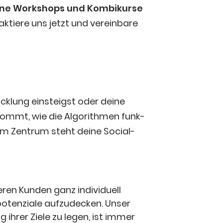
l­ne Work­shops und Kom­bi­kur­se
tie­re uns jetzt und ver­ein­ba­re
ck­lung ein­steigst oder dei­ne
nkommt, wie die Algo­rith­men funk­
. Im Zen­trum steht dei­ne Social-
n Kun­den ganz indi­vi­du­ell
­ten­zia­le auf­zu­de­cken. Unser
g ihrer Zie­le zu legen, ist immer