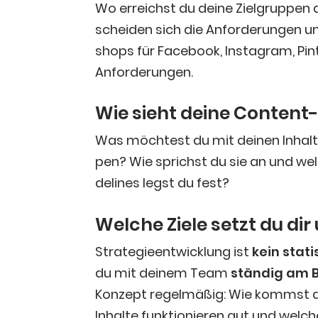
Wo erreichst du dei­ne Ziel­grup­pen 
schei­den sich die Anfor­de­run­gen u
shops für Face­book, Insta­gram, Pin­t
Anforderungen.
Wie sieht dei­ne Con­tent-
Was möch­test du mit dei­nen Inhal­t
pen? Wie sprichst du sie an und wel­c
de­lines legst du fest?
Wel­che Zie­le setzt du di
Stra­te­gie­ent­wick­lung ist
kein sta­ti
du mit dei­nem Team
stän­dig
am B
Kon­zept regel­mä­ßig: Wie kommst du
Inhal­te funk­tio­nie­ren gut und wel