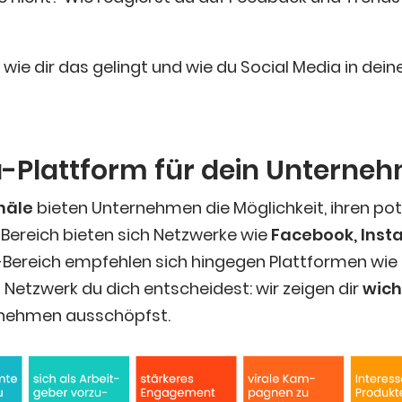
ir, wie dir das gelingt und wie du Social Media in dei­
a-Platt­form für dein Unterne
ä­le
bie­ten Unter­neh­men die Mög­lich­keit, ihren po
Bereich bie­ten sich Netz­wer­ke wie
Face­book, Insta
Bereich emp­feh­len sich hin­ge­gen Platt­for­men wie
s Netz­werk du dich ent­schei­dest: wir zei­gen dir
wich­
er­neh­men ausschöpfst.