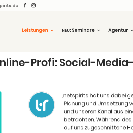
irits.de
Leis­tun­gen
: Semi­na­re
Agen­tur
NEU
nline-Pro­fi: Social-Medi
„
netspirits hat uns dabei geh
Pla­nung und Umset­zung vo
und unse­ren Kanal aus eine
betrach­ten. Wäh­rend des W
auf uns zuge­schnit­te­ne Ha