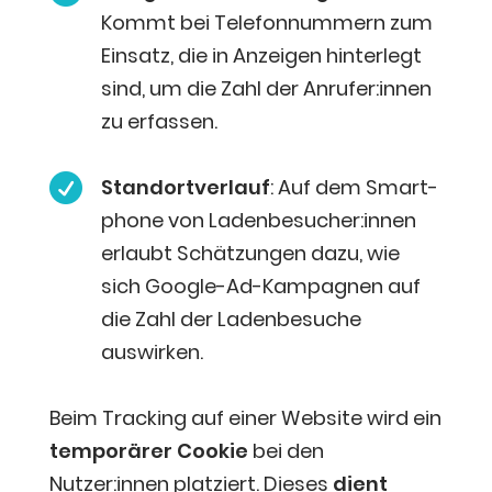
Kommt bei Tele­fon­num­mern zum
Ein­satz, die in Anzei­gen hin­ter­legt
sind, um die Zahl der Anrufer:innen
zu erfassen.

Stand­ort­ver­lauf
: Auf dem Smart­
phone von Ladenbesucher:innen
erlaubt Schät­zun­gen dazu, wie
sich Goog­le-Ad-Kam­pa­gnen auf
die Zahl der Laden­be­su­che
auswirken.
Beim Track­ing auf einer Web­site wird ein
tem­po­rä­rer Coo­kie
bei den
Nutzer:innen plat­ziert. Die­ses
dient