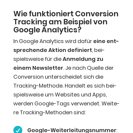
Wie funk­tio­niert Con­ver­si­on
Track­ing am Bei­spiel von
Goog­le Analytics?
In Goog­le Ana­ly­tics wird dafür
eine ent­
spre­chen­de Akti­on defi­niert
, bei­
spiels­wei­se für die
Anmel­dung zu
einem News­let­ter
. Je nach Quel­le der
Con­ver­si­on unter­schei­det sich die
Track­ing-Metho­de. Han­delt es sich bei­
spiels­wei­se um Web­sites und Apps,
wer­den Goog­le-Tags ver­wen­det. Wei­te­
re Track­ing-Metho­den sind:

Goog­le-Wei­ter­lei­tungs­num­mer
: