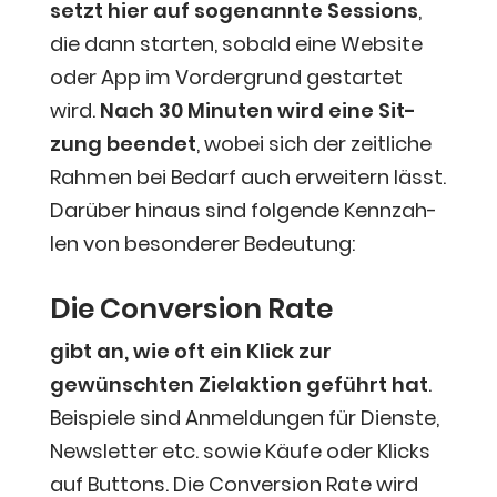
setzt hier auf soge­nann­te Ses­si­ons
,
die dann star­ten, sobald eine Web­site
oder App im Vor­der­grund gestar­tet
wird.
Nach 30 Minu­ten wird eine Sit­
zung been­det
, wobei sich der zeit­li­che
Rah­men bei Bedarf auch erwei­tern lässt.
Dar­über hin­aus sind fol­gen­de Kenn­zah­
len von beson­de­rer Bedeutung:
Die Con­ver­si­on Rate
gibt an, wie oft ein Klick zur
gewünsch­ten Ziel­ak­ti­on geführt hat
.
Bei­spie­le sind Anmel­dun­gen für Diens­te,
News­let­ter etc. sowie Käu­fe oder Klicks
auf But­tons. Die Con­ver­si­on Rate wird