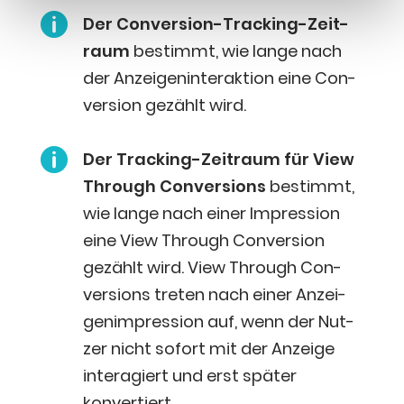

Der Con­ver­si­on-Track­ing-Zeit­
raum
bestimmt, wie lan­ge nach
der Anzei­gen­in­ter­ak­ti­on eine Con­
ver­si­on gezählt wird.

Der Track­ing-Zeit­raum für View
Through Con­ver­si­ons
bestimmt,
wie lan­ge nach einer Impres­si­on
eine View Through Con­ver­si­on
gezählt wird. View Through Con­
ver­si­ons tre­ten nach einer Anzei­
gen­im­pres­si­on auf, wenn der Nut­
zer nicht sofort mit der Anzei­ge
inter­agiert und erst spä­ter
konvertiert.