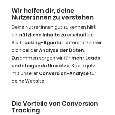
Wir hel­fen dir, dei­ne
Nutzer:innen zu verstehen
Dei­ne Nutzer:innen gut zu ken­nen hilft
dir,
nütz­li­che Inhal­te
zu erschaf­fen.
Als
Track­ing-Agen­tur
unter­stüt­zen wir
dich bei der
Ana­ly­se
der Daten
.
Zusam­men sor­gen wir für
mehr Leads
und stei­gen­de Umsät­ze
. Star­te jetzt
mit unse­rer
Con­ver­si­on-Ana­ly­se
für
dei­ne Website!
Die Vor­tei­le von Con­ver­si­on
Tracking