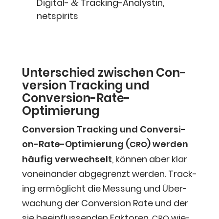
Digi­tal-
Track­ing-Ana­lys­tin
,
&
netspirits
Unter­schied zwi­schen Con­
ver­si­on Track­ing und
Conversion-Rate-
Optimierung
Con­ver­si­on Track­ing und Con­ver­si­
on-Rate-Opti­mie­rung (
) wer­den
CRO
häu­fig ver­wech­selt
, kön­nen aber klar
von­ein­an­der abge­grenzt wer­den. Track­
ing ermög­licht die Mes­sung und Über­
wa­chung der Con­ver­si­on Rate und der
sie beein­flus­sen­den Fak­to­ren,
wie­
CRO