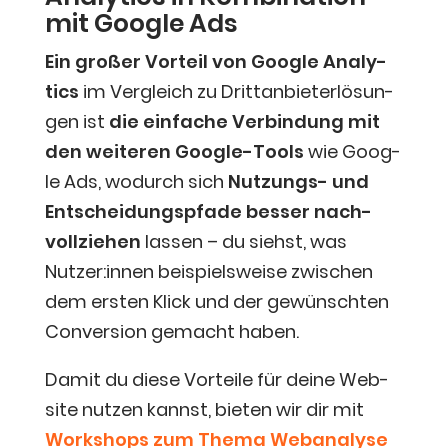
mit Goog­le Ads
Ein gro­ßer Vor­teil von Goog­le Ana­ly­
tics
im Ver­gleich zu Dritt­an­biet­erlö­sun­
gen ist
die ein­fa­che Ver­bin­dung mit
den wei­te­ren Goog­le-Tools
wie Goog­
le Ads, wodurch sich
Nut­zungs- und
Ent­schei­dungs­pfa­de bes­ser nach­
voll­zie­hen
las­sen – du siehst, was
Nutzer:innen bei­spiels­wei­se zwi­schen
dem ers­ten Klick und der gewünsch­ten
Con­ver­si­on gemacht haben.
Damit du die­se Vor­tei­le für dei­ne Web­
site nut­zen kannst, bie­ten wir dir mit
Work­shops zum The­ma Web­ana­ly­se