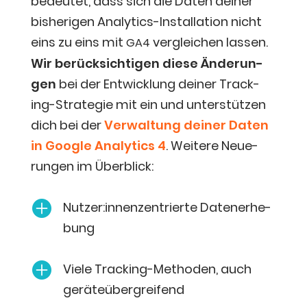
bedeu­tet, dass sich die Daten dei­ner
bis­he­ri­gen Ana­ly­tics-Instal­la­ti­on nicht
eins zu eins mit
ver­glei­chen las­sen.
GA4
Wir berück­sich­ti­gen die­se Ände­run­
gen
bei der Ent­wick­lung dei­ner Track­
ing-Stra­te­gie mit ein und unter­stüt­zen
dich bei der
Ver­wal­tung dei­ner Daten
in Goog­le Ana­ly­tics 4
. Wei­te­re Neue­
run­gen im Überblick:

Nutzer:innenzentrierte Daten­er­he­
bung

Vie­le Track­ing-Metho­den, auch
geräteübergreifend