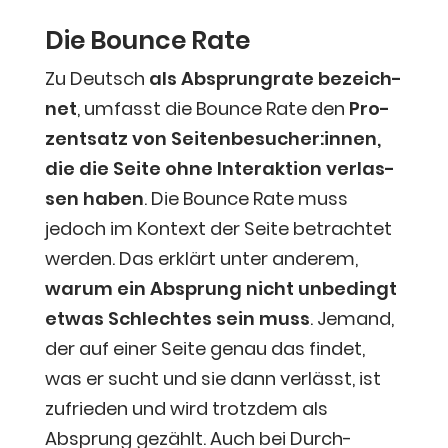
Die Boun­ce Rate
Zu Deutsch
als Absprungra­te bezeich­
net
, umfasst die Boun­ce Rate den
Pro­
zent­satz von Seitenbesucher:innen,
die die Sei­te ohne Inter­ak­ti­on ver­las­
sen haben
. Die Boun­ce Rate muss
jedoch im Kon­text der Sei­te betrach­tet
wer­den. Das erklärt unter ande­rem,
war­um ein Absprung nicht unbe­dingt
etwas Schlech­tes sein muss
. Jemand,
der auf einer Sei­te genau das fin­det,
was er sucht und sie dann ver­lässt, ist
zufrie­den und wird trotz­dem als
Absprung gezählt. Auch bei Durch­