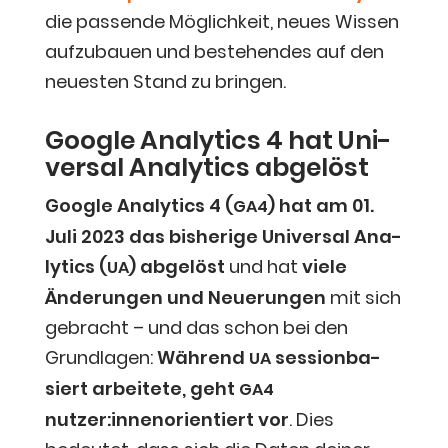
die pas­sen­de Mög­lich­keit, neu­es Wis­sen
auf­zu­bau­en und bestehen­des auf den
neu­es­ten Stand zu bringen.
Goog­le Ana­ly­tics 4 hat Uni­
ver­sal Ana­ly­tics abgelöst
Goog­le Ana­ly­tics 4 (
) hat am 01.
GA4
Juli 2023 das bis­he­ri­ge Uni­ver­sal Ana­
ly­tics (
) abge­löst
und hat
vie­le
UA
Ände­run­gen und Neue­run­gen
mit sich
gebracht – und das schon bei den
Grund­la­gen:
Wäh­rend
ses­si­on­ba­
UA
siert arbei­te­te, geht
GA4
nutzer:innenorientiert vor
. Dies