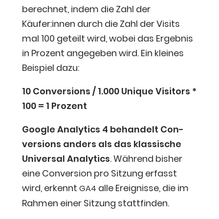
berech­net, indem die Zahl der
Käufer:innen durch die Zahl der Visits
mal 100 geteilt wird, wobei das Ergeb­nis
in Pro­zent ange­ge­ben wird. Ein klei­nes
Bei­spiel dazu:
10 Con­ver­si­ons / 1.000 Uni­que Visi­tors *
100 = 1 Prozent
Goog­le Ana­ly­tics 4 behan­delt Con­
ver­si­ons anders als das klas­si­sche
Uni­ver­sal Ana­ly­tics
. Wäh­rend bis­her
eine Con­ver­si­on pro Sit­zung erfasst
wird, erkennt
alle Ereig­nis­se, die im
GA4
Rah­men einer Sit­zung stattfinden.