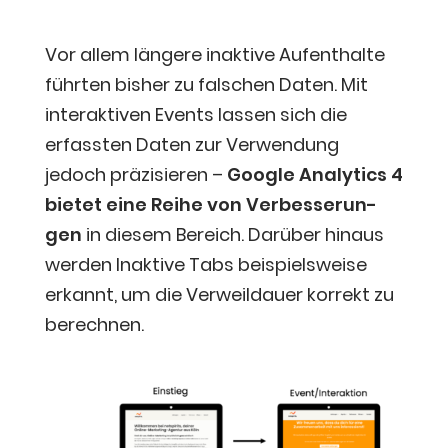
Vor allem län­ge­re inak­ti­ve Auf­ent­hal­te
führ­ten bis­her zu fal­schen Daten. Mit
inter­ak­ti­ven Events las­sen sich die
erfass­ten Daten zur Ver­wen­dung
jedoch prä­zi­sie­ren –
Goog­le Ana­ly­tics 4
bie­tet eine Rei­he von Ver­bes­se­run­
gen
in die­sem Bereich. Dar­über hin­aus
wer­den Inak­ti­ve Tabs bei­spiels­wei­se
erkannt, um die Ver­weil­dau­er kor­rekt zu
berechnen.