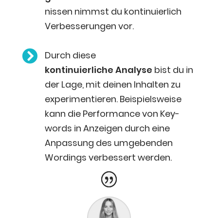
nis­sen nimmst du kon­ti­nu­ier­lich
Ver­bes­se­run­gen vor.

Durch die­se
kon­ti­nu­ier­li­che Ana­ly­se
bist du in
der Lage, mit dei­nen Inhal­ten zu
expe­ri­men­tie­ren. Bei­spiels­wei­se
kann die Per­for­mance von Key­
words in Anzei­gen durch eine
Anpas­sung des umge­ben­den
Wor­dings ver­bes­sert werden.