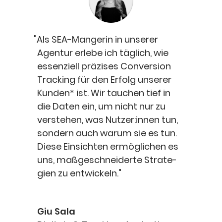
"
Als SEA-Man­ge­rin in unse­rer
Agen­tur erle­be ich täg­lich, wie
essen­zi­ell prä­zi­ses Con­ver­si­on
Track­ing für den Erfolg unse­rer
Kun­den* ist. Wir tau­chen tief in
die Daten ein, um nicht nur zu
ver­ste­hen, was Nutzer:innen tun,
son­dern auch war­um sie es tun.
Die­se Ein­sich­ten ermög­li­chen es
uns, maß­ge­schnei­der­te Stra­te­
gien zu entwickeln."
Giu Sala