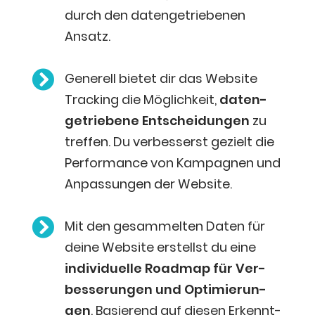
durch den daten­ge­trie­be­nen
Ansatz.

Gene­rell bie­tet dir das Web­site
Track­ing die Mög­lich­keit,
daten­
ge­trie­be­ne Ent­schei­dun­gen
zu
tref­fen. Du ver­bes­serst gezielt die
Per­for­mance von Kam­pa­gnen und
Anpas­sun­gen der Website.

Mit den gesam­mel­ten Daten für
dei­ne Web­site erstellst du eine
indi­vi­du­el­le Road­map für Ver­
bes­se­run­gen und Opti­mie­run­
gen
. Basie­rend auf die­sen Erkennt­