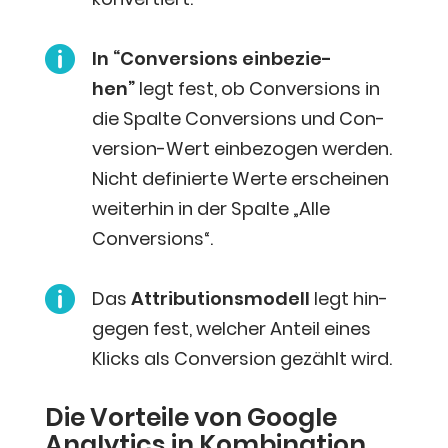

In “Con­ver­si­ons ein­be­zie­
hen”
legt fest, ob Con­ver­si­ons in
die Spal­te Con­ver­si­ons und Con­
ver­si­on-Wert ein­be­zo­gen wer­den.
Nicht defi­nier­te Wer­te erschei­nen
wei­ter­hin in der Spal­te „Alle
Conversions“.

Das
Attri­bu­ti­ons­mo­dell
legt hin­
ge­gen fest, wel­cher Anteil eines
Klicks als Con­ver­si­on gezählt wird.
Die Vor­tei­le von Goog­le
Ana­ly­tics in Kom­bi­na­ti­on