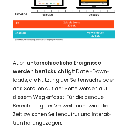
Auch
unter­schied­li­che Ereig­nis­se
wer­den berück­sich­tigt
: Datei-Down­
loads, die Nut­zung der Sei­ten­su­che oder
das Scrol­len auf der Sei­te wer­den auf
die­sem Weg erfasst. Für die genaue
Berech­nung der Ver­weil­dau­er wird die
Zeit zwi­schen Sei­ten­auf­ruf und Inter­ak­
ti­on herangezogen.