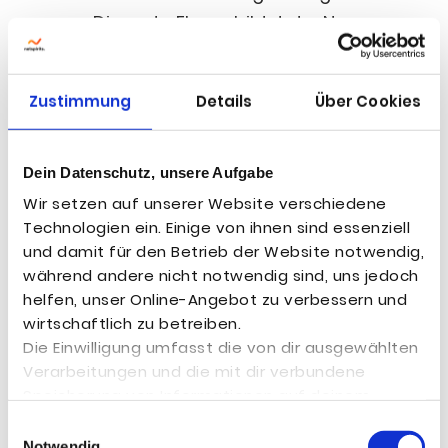
men. Die ers­te Ebe­ne bil­det der Name
zur Unter­schei­dung der Con­ver­si­ons.
Dazu kom­men die fol­gen­den wei­te­ren
Zustimmung
Details
Über Cookies
Einstellungsmöglichkeiten:

Die Kate­go­rie
legt fest, um wel­
Dein Datenschutz, unsere Aufgabe
che Art von Con­ver­si­on es sich
Wir setzen auf unserer Website verschiedene
Technologien ein. Einige von ihnen sind essenziell
han­delt. Dazu gehö­ren Ver­käu­fe,
und damit für den Betrieb der Website notwendig,
Regis­trie­run­gen und Seitenaufrufe.
während andere nicht notwendig sind, uns jedoch
helfen, unser Online-Angebot zu verbessern und

Der Wert einer Con­ver­si­on
lässt
wirtschaftlich zu betreiben.
Die Einwilligung umfasst die von dir ausgewählten
sich ent­we­der als fes­ter Wert defi­
Verarbeitungen und die mit dir verbundene
nie­ren oder dyna­misch fest­le­gen.
Speicherung von Informationen auf deinem
Letz­te­res kommt zum Ein­satz,
Endgerät sowie deren anschließendes Auslesen
Einwilligungsauswahl
wenn Con­ver­si­ons unter­schied­li­
und die folgende Verarbeitung
Notwendig