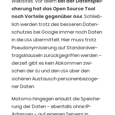
Web­sites. Vor allem
bei der Daten­spei­
che­rung hat das Open Source Tool
noch Vor­tei­le gegen­über
. Schließ­
GA4
lich wer­den trotz des bes­se­ren Daten­
schut­zes bei Goog­le immer noch Daten
in die
über­mit­telt. Hier muss trotz
USA
Pseud­ony­mi­sie­rung auf Stan­dard­ver­
trags­klau­seln zurück­ge­grif­fen wer­den –
der­zeit gibt es kein Abkom­men zwi­
schen der
und den
über den
EU
USA
siche­ren Aus­tausch per­so­nen­be­zo­ge­
ner Daten.
Mato­mo hin­ge­gen erlaubt die Spei­che­
rung der Daten – eben­falls ohne IP-
Adres­sen – auf eige­nen Ser­vern in