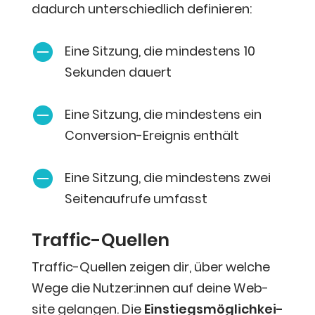
dadurch unter­schied­lich definieren:

Eine Sit­zung, die min­des­tens 10
Sekun­den dauert

Eine Sit­zung, die min­des­tens ein
Con­ver­si­on-Ereig­nis enthält

Eine Sit­zung, die min­des­tens zwei
Sei­ten­auf­ru­fe umfasst
Traf­fic-Quel­len
Traf­fic-Quel­len zei­gen dir, über wel­che
Wege die Nutzer:innen auf dei­ne Web­
site gelan­gen. Die
Ein­stiegs­mög­lich­kei­