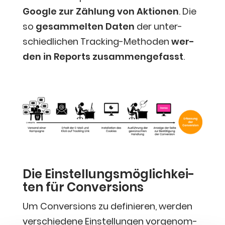
Goog­le zur Zäh­lung von Aktio­nen
. Die
so
gesam­mel­ten Daten
der unter­
schied­li­chen Track­ing-Metho­den
wer­
den in Reports zusam­men­ge­fasst
.
Die Ein­stel­lungs­mög­lich­kei­
ten für Conversions
Um Con­ver­si­ons zu defi­nie­ren, wer­den
ver­schie­de­ne Ein­stel­lun­gen vor­ge­nom­