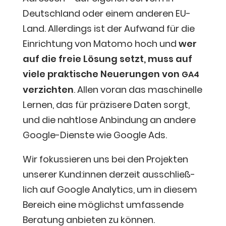
Deutsch­land oder einem ande­ren EU-
Land. Aller­dings ist der Auf­wand für die
Ein­rich­tung von Mato­mo hoch und
wer
auf die freie Lösung setzt, muss auf
vie­le prak­ti­sche Neue­run­gen von
GA4
ver­zich­ten
. Allen vor­an das maschi­nel­le
Ler­nen, das für prä­zi­se­re Daten sorgt,
und die naht­lo­se Anbin­dung an ande­re
Goog­le-Diens­te wie Goog­le Ads.
Wir fokus­sie­ren uns bei den Pro­jek­ten
unse­rer Kund:innen der­zeit aus­schließ­
lich auf Goog­le Ana­ly­tics, um in die­sem
Bereich eine mög­lichst umfas­sen­de
Bera­tung anbie­ten zu können.