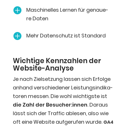

Maschi­nel­les Ler­nen für genaue­
re Daten

Mehr Daten­schutz ist Standard
Wich­ti­ge Kenn­zah­len der
Website-Analyse
Je nach Ziel­set­zung las­sen sich Erfol­ge
anhand ver­schie­de­ner Leis­tungs­in­di­ka­
to­ren mes­sen. Die wohl wich­tigs­te ist
die Zahl der Besucher:innen
. Dar­aus
lässt sich der Traf­fic able­sen, also wie
oft eine Web­site auf­ge­ru­fen wur­de.
GA4