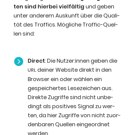
ten sind hier­bei viel­fäl­tig
und geben
unter ande­rem Aus­kunft über die Qua­li­
tät des Traf­fics. Mög­li­che Traf­fic-Quel­
len sind:

Direct
: Die Nutzer:innen geben die
dei­ner Web­site direkt in den
URL
Brow­ser ein oder wäh­len ein
gespei­cher­tes Lese­zei­chen aus.
Direk­te Zugrif­fe sind nicht unbe­
dingt als posi­ti­ves Signal zu wer­
ten, da hier Zugrif­fe von nicht zuor­
den­ba­ren Quel­len ein­ge­ord­net
werden.