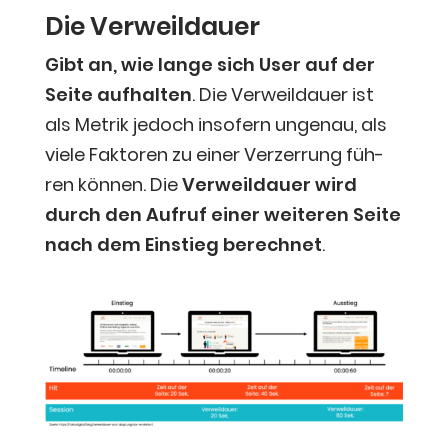
Die Ver­weil­dau­er
Gibt an, wie lan­ge sich User auf der
Sei­te auf­hal­ten
. Die Ver­weil­dau­er ist
als Metrik jedoch inso­fern unge­nau, als
vie­le Fak­to­ren zu einer Ver­zer­rung füh­
ren kön­nen. Die
Ver­weil­dau­er wird
durch den Auf­ruf einer wei­te­ren Sei­te
nach dem Ein­stieg berech­net
.