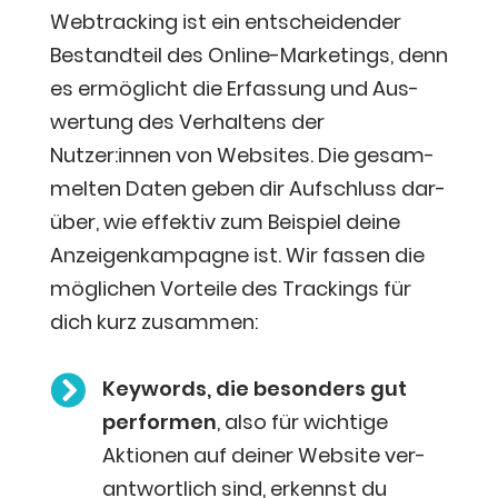
Web­track­ing ist ein ent­schei­den­der
Bestand­teil des Online-Mar­ke­tings, denn
es ermög­licht die Erfas­sung und Aus­
wer­tung des Ver­hal­tens der
Nutzer:innen von Web­sites. Die gesam­
mel­ten Daten geben dir Auf­schluss dar­
über, wie effek­tiv zum Bei­spiel dei­ne
Anzei­gen­kam­pa­gne ist. Wir fas­sen die
mög­li­chen Vor­tei­le des Trackings für
dich kurz zusammen:

Key­words, die beson­ders gut
per­for­men
, also für wich­ti­ge
Aktio­nen auf dei­ner Web­site ver­
ant­wort­lich sind, erkennst du