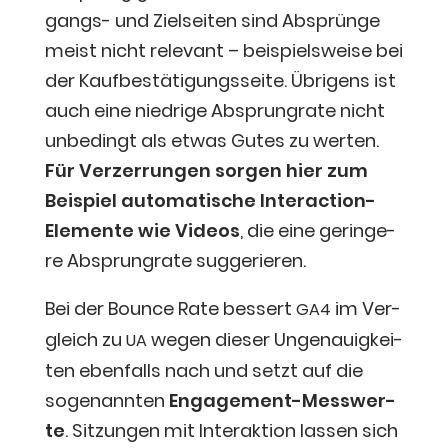
gangs- und Ziel­sei­ten sind Absprün­ge
meist nicht rele­vant – bei­spiels­wei­se bei
der Kauf­be­stä­ti­gungs­sei­te. Übri­gens ist
auch eine nied­ri­ge Absprungra­te nicht
unbe­dingt als etwas Gutes zu wer­ten.
Für Ver­zer­run­gen sor­gen hier zum
Bei­spiel auto­ma­ti­sche Inter­ac­tion-
Ele­men­te wie Vide­os
, die eine gerin­ge­
re Absprungra­te suggerieren.
Bei der Boun­ce Rate bes­sert
im Ver­
GA4
gleich zu
wegen die­ser Unge­nau­ig­kei­
UA
ten eben­falls nach und setzt auf die
soge­nann­ten
Enga­ge­ment-Mess­wer­
te
. Sit­zun­gen mit Inter­ak­ti­on las­sen sich