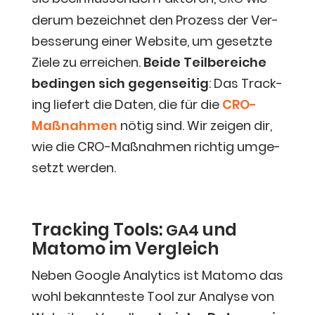
der­um bezeich­net den Pro­zess der Ver­
bes­se­rung einer Web­site, um gesetz­te
Zie­le zu errei­chen.
Bei­de Teil­be­rei­che
bedin­gen sich gegen­sei­tig
: Das Track­
ing lie­fert die Daten, die für die
CRO-
Maß­nah­men
nötig sind. Wir zei­gen dir,
wie die CRO-Maß­nah­men rich­tig umge­
setzt werden.
Track­ing Tools:
und
GA4
Mato­mo im Vergleich
Neben Goog­le Ana­ly­tics ist Mato­mo das
wohl bekann­tes­te Tool zur Ana­ly­se von