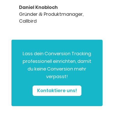
Dani­el Knobloch
Grün­der
Pro­dukt­ma­na­ger
,
&
Call­bird
Lass dein Con­ver­si­on Track­ing
pro­fes­sio­nell ein­rich­ten, damit
du kei­ne Con­ver­si­on mehr
verpasst!
Kon­tak­tie­re uns!