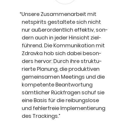
“
Unse­re Zusam­men­ar­beit mit
netspirits gestal­te­te sich nicht
nur außer­or­dent­lich effek­tiv, son­
dern auch in jeder Hin­sicht ziel­
füh­rend. Die Kom­mu­ni­ka­ti­on mit
Zdrav­ka hob sich dabei beson­
ders her­vor: Durch ihre struk­tu­
rier­te Pla­nung, die pro­duk­ti­ven
gemein­sa­men Mee­tings und die
kom­pe­ten­te Beant­wor­tung
sämt­li­cher Rück­fra­gen schuf sie
eine Basis für die rei­bungs­lo­se
und feh­ler­freie Imple­men­tie­rung
des Trackings.”