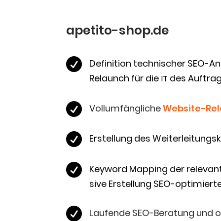
apetito-shop.de

Defi­ni­ti­on tech­ni­scher SEO-A
Relaunch für die
des Auftra
IT

Voll­um­fäng­li­che
Web­site-Re

Erstel­lung des Weiterleitung

Key­word Map­ping der rele­van­
si­ve Erstel­lung SEO-opti­mier­t

Lau­fen­de SEO-Bera­tung und op