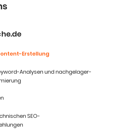
ns
he.de
 Content-Erstellung
 Key­word-Ana­ly­sen und nach­ge­la­ger­
mierung
en
ch­ni­schen SEO-
ehlungen