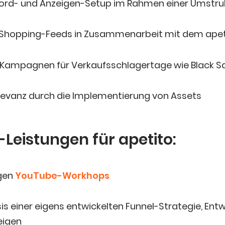
ord- und Anzei­gen-Set­up im Rah­men einer Umstru
-Shop­ping-Feeds in Zusam­men­ar­beit mit dem ap
 Kam­pa­gnen für Ver­kaufs­schla­ger­ta­ge wie Black S
e­le­vanz durch die Imple­men­tie­rung von Assets
Leis­tun­gen für apetito:
­gen
You­Tube-Work­hops
s einer eigens ent­wi­ckel­ten Fun­nel-Stra­te­gie, Ent­
eigen