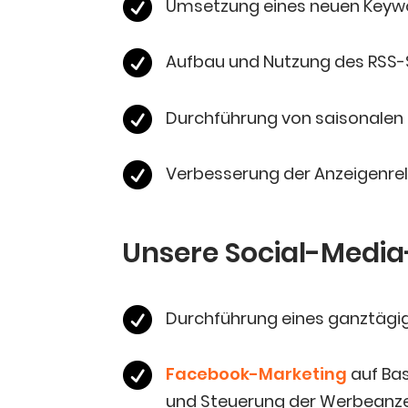

Umset­zung eines neu­en Key­w

Auf­bau und Nut­zung des RSS

Durch­füh­rung von sai­so­na­len

Ver­bes­se­rung der Anzei­gen­r
Unse­re Social-Media-

Durch­füh­rung eines ganz­tä­gi

Face­book-Mar­ke­ting
auf Basi
und Steue­rung der Werbeanz