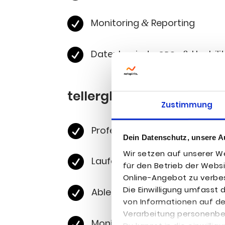

Moni­to­ring
Reporting
&

Daten­ba­sier­te
Usabili
&
CRO-
tellerglueck.de
Zustimmung

Pro­fes­sio­nel­le Key­word-Ana
Dein Datenschutz, unsere A
Wir setzen auf unserer We

Lau­fen­de
SEO-Bera­tung
und o
für den Betrieb der Webs
Online-Angebot zu verbes
Die Einwilligung umfasst

Ablei­tung von tech­ni­schen
von Informationen auf d
Verarbeitung personenb

Moni­to­ring
Reporting
&