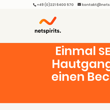
+49 (0)221 6400 570
kontakt@netsp
Ein­mal
S
Haut­gan
einen Bec