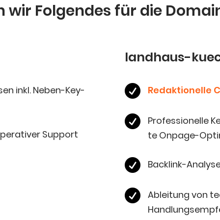
en wir Fol­gen­des für die Domai
landhaus-kuec

y­sen inkl. Neben-Key­
Redak­tio­nel­le

Pro­fes­sio­nel­le
e­ra­ti­ver Support
te Onpage-Opti

Back­link-Ana­ly­s

Ablei­tung von te
Handlungsempf