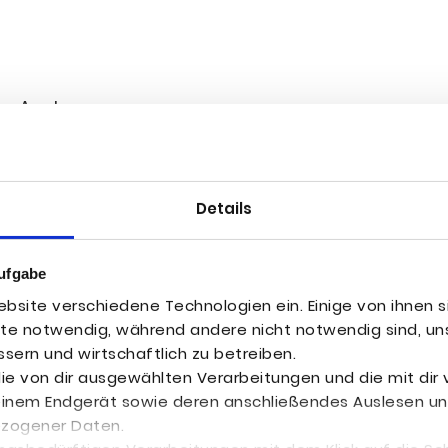
ty-Analyse
Details
­ly­sen inkl. Neben-Key­words und Such-Cluster
ufgabe
bsite verschiedene Technologien ein. Einige von ihnen s
pe­ra­ti­ver Support
ite notwendig, während andere nicht notwendig sind, uns
sern und wirtschaftlich zu betreiben.
 die von dir ausgewählten Verarbeitungen und die mit di
 SEO-Handlungsempfehlungen
einem Endgerät sowie deren anschließendes Auslesen un
ezogener Daten.