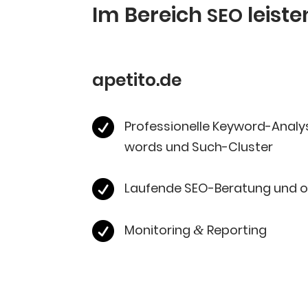
Im Bereich
leis­t
SEO
apetito.de

Pro­fes­sio­nel­le Key­word-Ana­l
words und Such-Cluster

Lau­fen­de SEO-Bera­tung und op

Moni­to­ring
Reporting
&