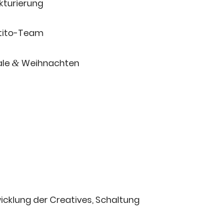
kturierung
etito-Team
ale
Weihnachten
&
wick­lung der Crea­ti­ves, Schal­tung