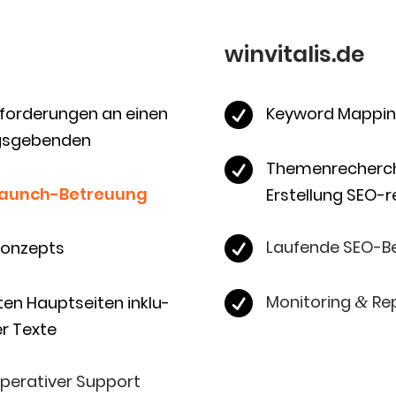
winvitalis.de

nfor­de­run­gen an einen
Key­word Mappi
gsgebenden

The­men­re­cher­c
launch-Betreu­ung
Erstel­lung SEO-r

Lau­fen­de SEO-Be
skonzepts

Moni­to­ring
Rep
ten Haupt­sei­ten inklu­
&
er Texte
e­ra­ti­ver Support