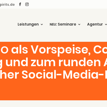
irits.de
Leis­tun­gen
: Semi­na­re
Agen­tur
NEU
als Vor­spei­se, C
EO
g und zum run­den 
her Social-Media