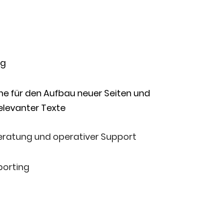
ng
he für den Auf­bau neu­er Sei­ten und
ele­van­ter Texte
ra­tung und ope­ra­ti­ver Support
orting