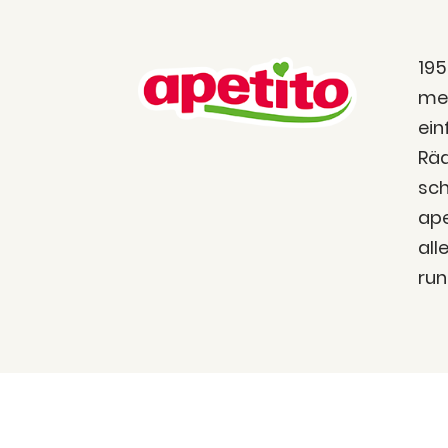
195
men
ein
Räd
sch
ape
all
run