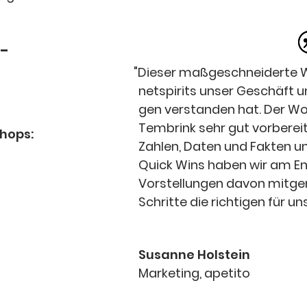
g-
"
Die­ser maß­ge­schnei­der­te
netspirits unser Geschäft un
gen ver­stan­den hat. Der Wo
Tem­brink sehr gut vor­be­rei
hops:
Zah­len, Daten und Fak­ten u
Quick Wins haben wir am En
Vor­stel­lun­gen davon mit­g
Schrit­te die rich­ti­gen für un
Susan­ne Holstein
Mar­ke­ting
,
ape­ti­to