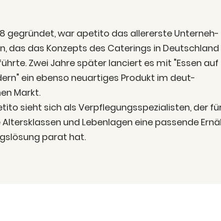
8 gegrün­det, war ape­ti­to das aller­ers­te Unter­neh­
, das das Kon­zepts des Cate­rings in Deutsch­land
­führ­te. Zwei Jah­re spä­ter lan­ciert es mit "Essen auf
ern" ein eben­so neu­ar­ti­ges Pro­dukt im deut­
en Markt.
­ti­to sieht sich als Ver­pfle­gungs­spe­zia­lis­ten, der fü
e Alters­klas­sen und Leben­la­gen eine pas­sen­de Ern
gs­lö­sung parat hat.