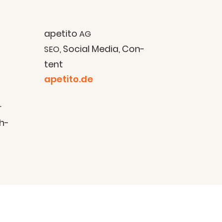
ape­ti­to
AG
, Social Media, Con­
SEO
tent
apetito.de
r
äh­