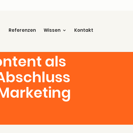
Refe­ren­zen
Wis­sen
Kon­takt
on­tent als
Abschluss
-Marketing