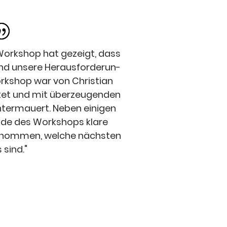
 Work­shop hat gezeigt, dass
d unse­re Her­aus­for­de­run­
rk­shop war von Chris­ti­an
­tet und mit über­zeu­gen­den
nter­mau­ert. Neben eini­gen
de des Work­shops kla­re
e­nom­men, wel­che nächs­ten
s sind."