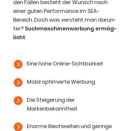
den Fäl­len besteht der Wunsch nach
einer guten Per­for­mance im SEA-
Bereich. Doch was ver­steht man dar­un­
ter?
Such­ma­schi­nen­wer­bung ermög­
licht
:

Eine hohe Online-Sichtbarkeit

Mobil opti­mier­te Werbung

Die Stei­ge­rung der
Markenbekanntheit

Enor­me Reich­wei­ten und gerin­ge