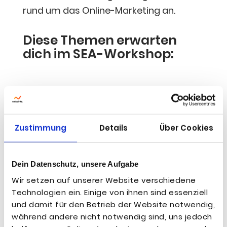
rund um das Online-Mar­ke­ting an.
Die­se The­men erwar­ten
dich im SEA-Workshop:

Ein­füh­rung in die Goog­le-Suche
und Suchnetzwerkpartner
Zustimmung
Details
Über Cookies

Google–Ads-Überblick (Emp­feh­
lungs-Dash­board, Zugrif­fe etc.)
Dein Datenschutz, unsere Aufgabe
Wir setzen auf unserer Website verschiedene
Technologien ein. Einige von ihnen sind essenziell

Auf­bau Goog­le-Ads-Kon­to (
,
MCC
und damit für den Betrieb der Website notwendig,
Kon­to, Kam­pa­gnen, Anzei­gen­grup­
während andere nicht notwendig sind, uns jedoch
pen, Key­words) und