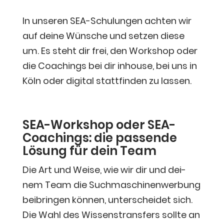
In unse­ren SEA-Schu­lun­gen ach­ten wir
auf dei­ne Wün­sche und set­zen die­se
um. Es steht dir frei, den Work­shop oder
die Coa­chings bei dir inhouse, bei uns in
Köln oder digi­tal statt­fin­den zu lassen.
SEA-Work­shop oder SEA-
Coa­chings: die pas­sen­de
Lösung für dein Team
Die Art und Wei­se, wie wir dir und dei­
nem Team die Such­ma­schi­nen­wer­bung
bei­brin­gen kön­nen, unter­schei­det sich.
Die Wahl des Wis­sens­trans­fers soll­te an