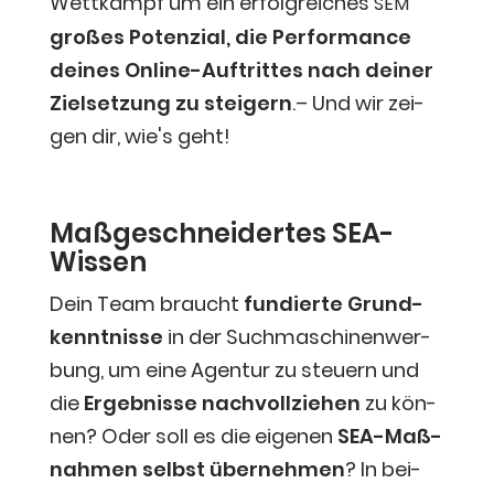
Wett­kampf um ein erfolg­rei­ches
SEM
gro­ßes Poten­zi­al, die Per­for­mance
dei­nes Online-Auf­trit­tes nach dei­ner
Ziel­set­zung zu stei­gern
.– Und wir zei­
gen dir, wie's geht!
Maß­ge­schnei­der­tes SEA-
Wissen
Dein Team braucht
fun­dier­te Grund­
kennt­nis­se
in der Such­ma­schi­nen­wer­
bung, um eine Agen­tur zu steu­ern und
die
Ergeb­nis­se nach­voll­zie­hen
zu kön­
nen? Oder soll es die eige­nen
SEA-Maß­
nah­men selbst über­neh­men
? In bei­