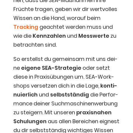
hen, dass die SEA-Maß­nah­men ihre
Früch­te tra­gen, geben wir dir wert­vol­les
Wis­sen an die Hand, wor­auf beim
Track­ing
geach­tet wer­den muss und
wie die
Kenn­zah­len
und
Mess­wer­te
zu
betrach­ten sind.
So erstellst du gemein­sam mit uns dei­
ne
eige­ne SEA-Stra­te­gie
oder setzt
die­se in Pra­xis­übun­gen um. SEA-Work­
shops ver­set­zen dich in die Lage,
kon­ti­
nu­ier­lich
und
selbst­stän­dig
die Per­for­
mance dei­ner Such­ma­schi­nen­wer­bung
zu stei­gern. Mit unse­ren
pra­xis­na­hen
Schu­lun­gen
aus allen Berei­chen eig­nest
du dir selbst­stän­dig wich­ti­ges Wis­sen