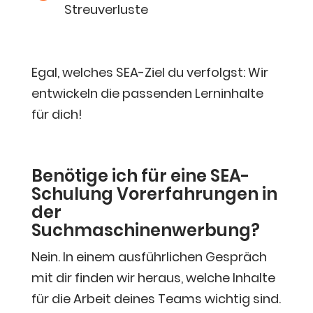
Streuverluste
Egal, wel­ches SEA-Ziel du ver­folgst: Wir
ent­wi­ckeln die pas­sen­den Lern­in­hal­te
für dich!
Benö­ti­ge ich für eine SEA-
Schu­lung Vor­er­fah­run­gen in
der
Suchmaschinenwerbung?
Nein. In einem aus­führ­li­chen Gespräch
mit dir fin­den wir her­aus, wel­che Inhal­te
für die Arbeit dei­nes Teams wich­tig sind.