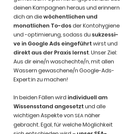
dei­nen Kam­pa­gnen her­aus und erin­nern
dich an die
wöchent­li­chen und
monat­li­chen To-dos
der Kon­to­hy­gie­ne
und -opti­mie­rung, sodass du
suk­zes­si­
ve in Goog­le Ads ein­ge­führt
wirst und
direkt aus der Pra­xis lernst
. Unser Ziel:
Aus dir eine/n waschechte/n, mit allen
Was­sern gewaschene/n Google-Ads-
Expert:in zu machen!
In bei­den Fäl­len wird
indi­vi­du­ell am
Wis­sens­stand ange­setzt
und alle
wich­ti­gen Aspek­te von
näher
SEA
gebracht. Egal, für wel­che Mög­lich­keit
sich ent­schie­den wird –
unser SEA-