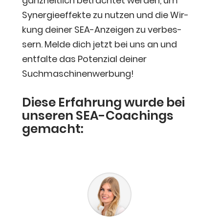
ganz­heit­lich betrach­tet wer­den, um
Syn­er­gie­ef­fek­te zu nut­zen und die Wir­
kung dei­ner SEA-Anzei­gen zu ver­bes­
sern. Mel­de dich jetzt bei uns an und
ent­fal­te das Poten­zi­al dei­ner
Suchmaschinenwerbung!
Die­se Erfah­rung wur­de bei
unse­ren SEA-Coa­chings
gemacht: