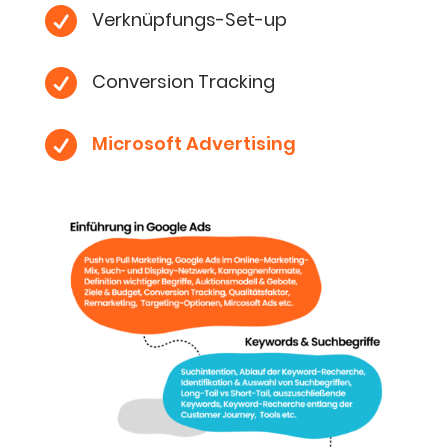

Ver­knüp­fungs-Set-up

Con­ver­si­on Tracking

Micro­soft Advertising