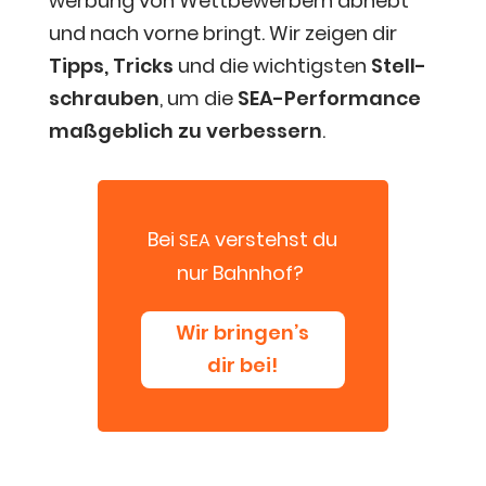
wer­bung von Wett­be­wer­bern abhebt
und nach vor­ne bringt. Wir zei­gen dir
Tipps, Tricks
und die wich­tigs­ten
Stell­
schrau­ben
, um die
SEA-Per­for­mance
maß­geb­lich zu ver­bes­sern
.
Bei
ver­stehst du
SEA
nur Bahnhof?
Wir bringen’s
dir bei!