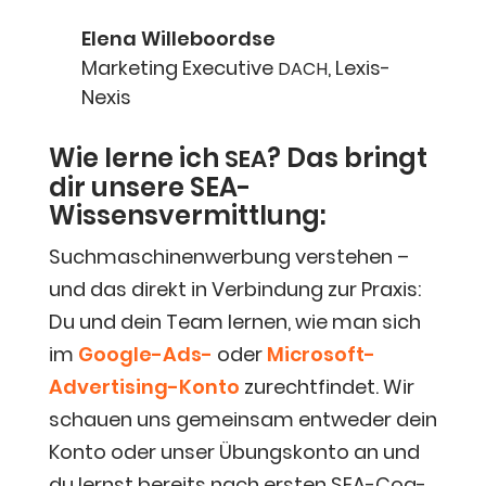
Ele­na Willeboordse
Mar­ke­ting Exe­cu­ti­ve
,
Lexis­
DACH
Ne­xis
Wie ler­ne ich
? Das bringt
SEA
dir unse­re SEA-
Wissensvermittlung:
Such­ma­schi­nen­wer­bung ver­ste­hen –
und das direkt in Ver­bin­dung zur Pra­xis:
Du und dein Team ler­nen, wie man sich
im
Goog­le-Ads-
oder
Micro­soft-
Adver­ti­sing-Kon­to
zurecht­fin­det. Wir
schau­en uns gemein­sam ent­we­der dein
Kon­to oder unser Übungs­kon­to an und
du lernst bereits nach ers­ten SEA-Coa­