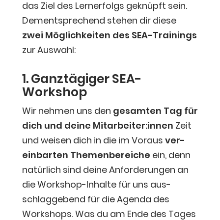
das Ziel des Lern­erfolgs geknüpft sein.
Dem­entspre­chend ste­hen dir die­se
zwei Mög­lich­kei­ten des SEA-Trai­nings
zur Auswahl:
1. Ganz­tä­gi­ger SEA-
Workshop
Wir neh­men uns den
gesam­ten Tag für
dich und dei­ne Mitarbeiter:innen
Zeit
und wei­sen dich in die im Vor­aus
ver­
ein­bar­ten The­men­be­rei­che
ein, denn
natür­lich sind dei­ne Anfor­de­run­gen an
die Work­shop-Inhal­te für uns aus­
schlag­ge­bend für die Agen­da des
Work­shops. Was du am Ende des Tages