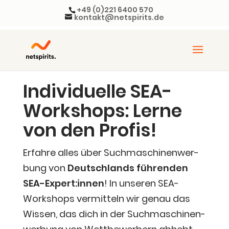
+49 (0)221 6400 570
kontakt@netspirits.de
Indi­vi­du­el­le SEA-
Work­shops: Ler­ne
von den Profis!
Erfah­re alles über Such­ma­schi­nen­wer­
bung von
Deutsch­lands füh­ren­den
SEA-Expert:innen
! In unse­ren SEA-
Work­shops ver­mit­teln wir genau das
Wis­sen, das dich in der Such­ma­schi­nen­