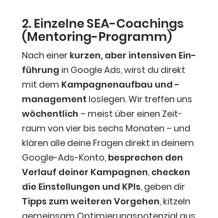
2. Ein­zel­ne SEA-Coa­chings
(Men­to­ring-Pro­gramm)
Nach einer
kur­zen, aber inten­si­ven Ein­
füh­rung
in Goog­le Ads, wirst du direkt
mit dem
Kam­pa­gnen­auf­bau und -
manage­ment
los­le­gen. Wir tref­fen uns
wöchent­lich
– meist über einen Zeit­
raum von vier bis sechs Mona­ten – und
klä­ren alle dei­ne Fra­gen direkt in dei­nem
Goog­le-Ads-Kon­to,
bespre­chen den
Ver­lauf dei­ner Kam­pa­gnen
,
che­cken
die Ein­stel­lun­gen und KPIs
, geben dir
Tipps zum wei­te­ren Vor­ge­hen
, kit­zeln
gemein­sam Opti­mie­rungs­po­ten­zi­al aus