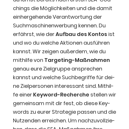
chings die Mög­lich­kei­ten und die damit
ein­her­ge­hen­de Ver­ant­wor­tung der
Such­ma­schi­nen­wer­bung ken­nen. Du
erfährst, wie der
Auf­bau des Kon­tos
ist
und wo du wel­che Aktio­nen aus­füh­ren
kannst. Wir zei­gen außer­dem, wie du
mit­hil­fe von
Tar­ge­ting-Maß­nah­men
genau eure Ziel­grup­pe anspre­chen
kannst und wel­che Such­be­grif­fe für dei­
ne Ziel­per­so­nen inter­es­sant sind. Mit­hil­
fe einer
Key­word-Recher­che
stel­len wir
gemein­sam mit dir fest, ob die­se Key­
words zu eurer Stra­te­gie pas­sen und die
Nut­zen­den errei­chen. Um nach­zu­voll­zie­