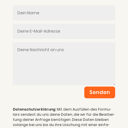
Senden
Daten­schutz­er­klä­rung
: Mit dem Aus­fül­len des For­mu­
lars sen­dest du uns dei­ne Daten, die wir für die Bear­bei­
tung dei­ner Anfra­ge benö­ti­gen. Die­se Daten blei­ben
solan­ge bei uns bis du ihre Löschung mit einer ein­fa­