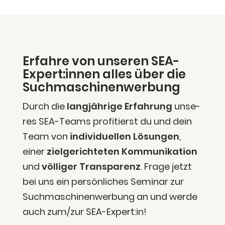
Erfah­re von unse­ren SEA-
Expert:innen alles über die
Suchmaschinenwerbung
Durch die
lang­jäh­ri­ge Erfah­rung
unse­
res SEA-Teams pro­fi­tierst du und dein
Team von
indi­vi­du­el­len Lösun­gen
,
einer
ziel­ge­rich­te­ten Kom­mu­ni­ka­ti­on
und
völ­li­ger Trans­pa­renz
. Fra­ge jetzt
bei uns ein per­sön­li­ches Semi­nar zur
Such­ma­schi­nen­wer­bung an und wer­de
auch zum/zur SEA-Expert:in!