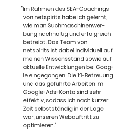
"
Im Rah­men des SEA-Coa­chings
von netspirits habe ich gelernt,
wie man Such­ma­schi­nen­wer­
bung nach­hal­tig und erfolg­reich
betreibt. Das Team von
netspirits ist dabei indi­vi­du­ell auf
mei­nen Wis­sens­stand sowie auf
aktu­el­le Ent­wick­lun­gen bei Goog­
le ein­ge­gan­gen. Die 1:1-Betreuung
und das geführ­te Arbei­ten im
Goog­le-Ads-Kon­to sind sehr
effek­tiv, sodass ich nach kur­zer
Zeit selbst­stän­dig in der Lage
war, unse­ren Web­auf­tritt zu
optimieren."