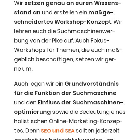
Wir
set­zen genau an euren Wis­sens­
stand an
und erstel­len ein
maß­ge­
schnei­der­tes Work­shop-Kon­zept
. Wir
leh­ren euch die Such­ma­schi­nen­wer­
bung von der Pike auf. Auch Fokus-
Work­shops für The­men, die euch maß­
geb­lich beschäf­ti­gen, set­zen wir ger­
ne um.
Auch legen wir ein
Grund­ver­ständ­nis
für die Funk­ti­on der Such­ma­schi­ne
und den
Ein­fluss der Such­ma­schi­nen­
op­ti­mie­rung
sowie die Bedeu­tung eines
holis­ti­schen Online-Mar­ke­ting-Kon­zep­
tes. Denn
und
soll­ten jeder­zeit
SEO
SEA