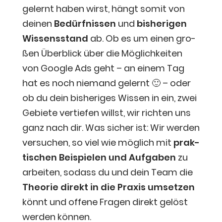
gelernt haben wirst, hängt somit von
dei­nen
Bedürf­nis­sen
und
bis­he­ri­gen
Wis­sens­stand
ab. Ob es um einen gro­
ßen Über­blick über die Mög­lich­kei­ten
von Goog­le Ads geht – an einem Tag
hat es noch nie­mand gelernt 🙂 – oder
ob du dein bis­he­ri­ges Wis­sen in ein, zwei
Gebie­te ver­tie­fen willst, wir rich­ten uns
ganz nach dir. Was sicher ist: Wir wer­den
ver­su­chen, so viel wie mög­lich mit
prak­
ti­schen Bei­spie­len und Auf­ga­ben
zu
arbei­ten, sodass du und dein Team die
Theo­rie direkt in die Pra­xis umset­zen
könnt und offe­ne Fra­gen direkt gelöst
wer­den können.