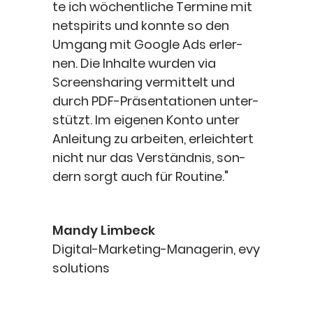
te ich wöchent­li­che Ter­mi­ne mit
netspirits und konn­te so den
Umgang mit Goog­le Ads erler­
nen. Die Inhal­te wur­den via
Screen­s­ha­ring ver­mit­telt und
durch PDF-Prä­sen­ta­tio­nen unter­
stützt. Im eige­nen Kon­to unter
Anlei­tung zu arbei­ten, erleich­tert
nicht nur das Ver­ständ­nis, son­
dern sorgt auch für Routine."
Man­dy Limbeck
Digi­tal-Mar­ke­ting-Mana­ge­rin
,
evy
solu­ti­ons