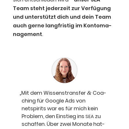
Team steht jeder­zeit zur Ver­fü­gung
und unter­stützt dich und dein Team
auch ger­ne lang­fris­tig im Kon­to­ma­
nage­ment
.
„
Mit dem Wis­sens­trans­fer
Coa­
&
ching für Goog­le Ads von
netspirits war es für mich kein
Pro­blem, den Ein­stieg ins
zu
SEA
schaf­fen. Über zwei Mona­te hat­