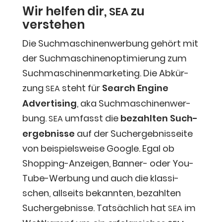
Wir hel­fen dir,
zu
SEA
verstehen
Die Such­ma­schi­nen­wer­bung gehört mit
der Such­ma­schi­nen­op­ti­mie­rung zum
Such­ma­schi­nen­mar­ke­ting. Die Abkür­
zung
steht für
Search Engi­ne
SEA
Adver­ti­sing
, aka Such­ma­schi­nen­wer­
bung.
umfasst die
bezahl­ten Such­
SEA
ergeb­nis­se
auf der Such­ergeb­nis­sei­te
von bei­spiels­wei­se Goog­le. Egal ob
Shop­ping-Anzei­gen, Ban­ner- oder You­
Tube-Wer­bung und auch die klas­si­
schen, all­seits bekann­ten, bezahl­ten
Such­ergeb­nis­se. Tat­säch­lich hat
im
SEA