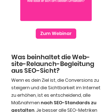
Zum Web­i­nar
Was beinhal­tet die Web­
site-Relaunch-Beglei­tung
aus SEO-Sicht?
Wenn es dein Ziel ist, die Con­ver­si­ons zu
stei­gern und die Sicht­bar­keit im Inter­net
zu erhö­hen, ist es ent­schei­dend, alle
Maß­nah­men
nach SEO-Stan­dards zu
gestal­ten
. Je bes­ser alle SEO-Metri­ken