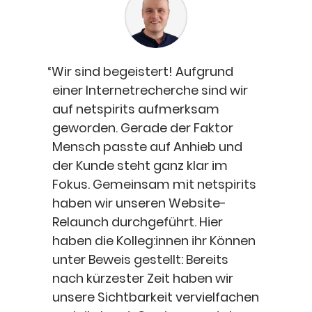
“
Wir sind begeis­tert! Auf­grund
einer Inter­net­re­cher­che sind wir
auf netspirits auf­merk­sam
gewor­den. Gera­de der Fak­tor
Mensch pass­te auf Anhieb und
der Kun­de steht ganz klar im
Fokus. Gemein­sam mit netspirits
haben wir unse­ren Web­site-
Relaunch durch­ge­führt. Hier
haben die Kolleg:innen ihr Kön­nen
unter Beweis gestellt: Bereits
nach kür­zes­ter Zeit haben wir
unse­re Sicht­bar­keit ver­viel­fa­chen