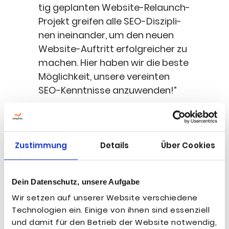
tig geplan­ten Web­site-Relaunch-
Pro­jekt grei­fen alle SEO-Dis­zi­pli­
nen inein­an­der, um den neu­en
Web­site-Auf­tritt erfolg­rei­cher zu
machen. Hier haben wir die bes­te
Mög­lich­keit, unse­re ver­ein­ten
SEO-Kennt­nis­se anzuwenden!”
Jus­tin Tiegs
Team Lead
,
netspirits
SEO
Zustimmung
Details
Über Cookies
Dein Datenschutz, unsere Aufgabe
Wir setzen auf unserer Website verschiedene
Was genau ist ein Website-
Technologien ein. Einige von ihnen sind essenziell
Relaunch?
und damit für den Betrieb der Website notwendig,