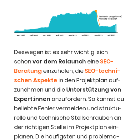
Des­we­gen ist es sehr wich­tig, sich
schon
vor dem Relaunch
eine
SEO-
Bera­tung
ein­zu­ho­len, die
SEO-tech­ni­
schen Aspek­te
in den Pro­jekt­plan auf­
zu­neh­men und die
Unter­stüt­zung von
Expert:innen
anzu­for­dern. So kannst du
belieb­te Feh­ler ver­mei­den und struk­tu­
rel­le und tech­ni­sche Stell­schrau­ben an
der rich­ti­gen Stel­le im Pro­jekt­plan ein­
pla­nen. Die häu­figs­ten und pro­ble­ma­