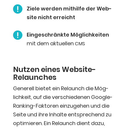

Zie­le wer­den mit­hil­fe der Web­
site nicht erreicht

Ein­ge­schränk­te Mög­lich­kei­ten
mit dem aktu­el­len
CMS
Nut­zen eines Website-
Relaunches
Gene­rell bie­tet ein Relaunch die Mög­
lich­keit, auf die ver­schie­de­nen Goog­le-
Ran­king-Fak­to­ren ein­zu­ge­hen und die
Sei­te und ihre Inhal­te ent­spre­chend zu
opti­mie­ren.
Ein Relaunch dient dazu,