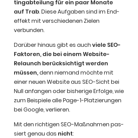
ting­ab­tei­lung für ein paar Mona­te
auf Trab
. Die­se Auf­ga­ben sind im End­
ef­fekt mit ver­schie­de­nen Zie­len
verbunden.
Dar­über hin­aus gibt es auch
vie­le SEO-
Fak­to­ren, die bei einem Web­site-
Relaunch berück­sich­tigt wer­den
müs­sen,
denn nie­mand möch­te mit
einer neu­en Web­site aus SEO-Sicht bei
Null anfan­gen oder bis­he­ri­ge Erfol­ge, wie
zum Bei­spie­le alle Page-1-Plat­zie­run­gen
bei Goog­le, verlieren.
Mit den rich­ti­gen SEO-Maß­nah­men pas­
siert genau das
nicht
: