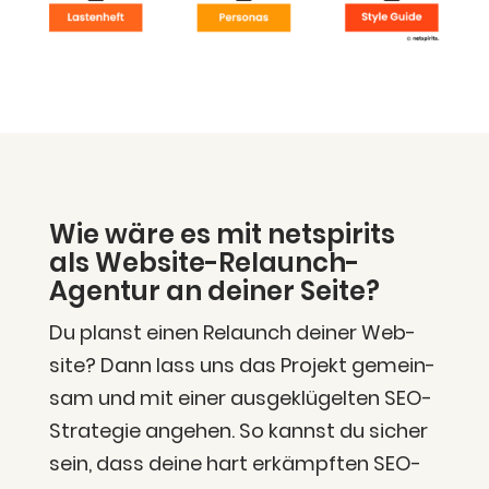
Wie wäre es mit netspirits
als Web­site-Relaunch-
Agen­tur an dei­ner Seite?
Du planst einen Relaunch dei­ner Web­
site? Dann lass uns das Pro­jekt gemein­
sam und mit einer aus­ge­klü­gel­ten SEO-
Stra­te­gie ange­hen. So kannst du sicher
sein, dass dei­ne hart erkämpf­ten SEO-