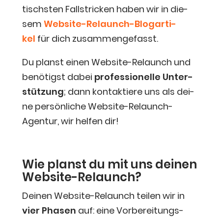
tischs­ten Fall­stri­cken haben wir in die­
sem
Web­site-Relaunch-Blog­ar­ti­
kel
für dich zusammengefasst.
Du planst einen Web­site-Relaunch und
benö­tigst dabei
pro­fes­sio­nel­le Unter­
stüt­zung
; dann kon­tak­tie­re uns als dei­
ne per­sön­li­che Web­site-Relaunch-
Agen­tur, wir hel­fen dir!
Wie planst du mit uns dei­nen
Website-Relaunch?
Dei­nen Web­site-Relaunch tei­len wir in
vier Pha­sen
auf: eine Vor­be­rei­tungs­