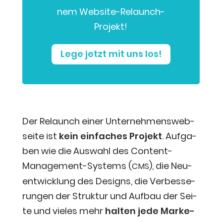
nem Website-Relaunch-
Projekt!
Lege jetzt mit uns los!
Der Relaunch einer Unter­neh­mens­web­
sei­te ist
kein ein­fa­ches Pro­jekt
. Auf­ga­
ben wie die Aus­wahl des Con­tent-
Manage­ment-Sys­tems (
), die Neu­
CMS
ent­wick­lung des Designs, die Ver­bes­se­
run­gen der Struk­tur und Auf­bau der Sei­
te und vie­les mehr
hal­ten jede Mar­ke­