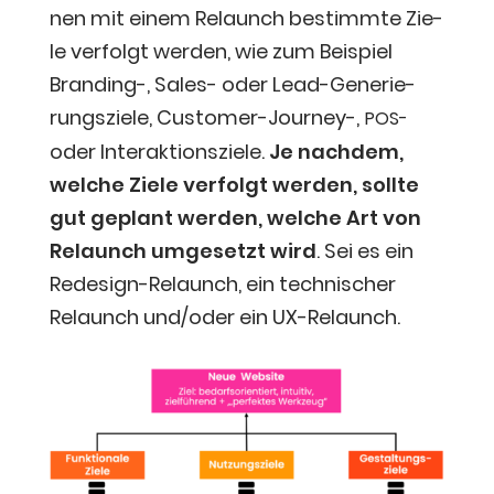
nen mit einem Relaunch bestimm­te Zie­
le ver­folgt wer­den, wie zum Bei­spiel
Bran­ding-, Sales- oder Lead-Gene­rie­
rungs­zie­le, Cus­to­mer-Jour­ney-,
POS-
oder Inter­ak­ti­ons­zie­le.
Je nach­dem,
wel­che Zie­le ver­folgt wer­den, soll­te
gut geplant wer­den, wel­che Art von
Relaunch umge­setzt wird
. Sei es ein
Rede­sign-Relaunch, ein tech­ni­scher
Relaunch und/oder ein UX-Relaunch.