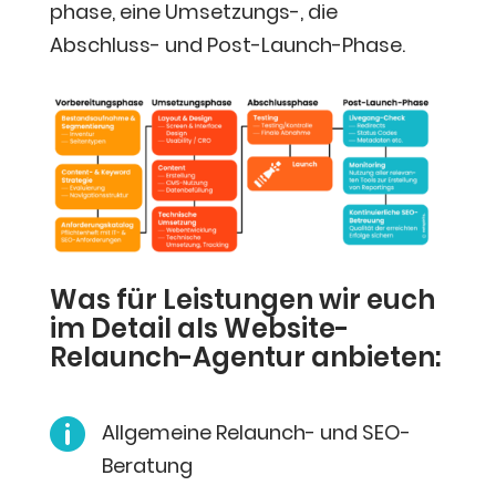
pha­se, eine Umset­zungs-, die
Abschluss- und Post-Launch-Phase.
Was für Leis­tun­gen wir euch
im Detail als Web­site-
Relaunch-Agen­tur anbieten:

All­ge­mei­ne Relaunch- und SEO-
Beratung