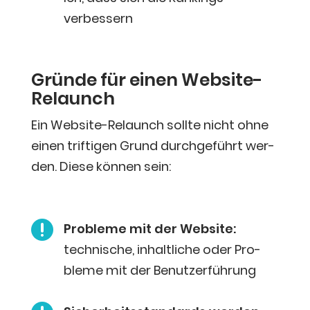
verbessern
Grün­de für einen Website-
Relaunch
Ein Web­site-Relaunch soll­te nicht ohne
einen trif­ti­gen Grund durch­ge­führt wer­
den. Die­se kön­nen sein:

Pro­ble­me mit der Web­site:
tech­ni­sche, inhalt­li­che oder Pro­
ble­me
mit der Benutzerführung