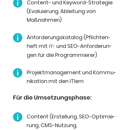

Con­tent- und Key­word-Stra­te­gie
(Eva­lu­ie­rung, Ablei­tung von
Maßnahmen)

Anfor­de­rungs­ka­ta­log (Pflich­ten­
heft mit
und SEO-Anfor­de­run­
IT-
gen für die Programmierer)

Pro­jekt­ma­nage­ment und Kom­mu­
ni­ka­ti­on mit den ITlern
Für die Umsetzungsphase:

Con­tent (Erstel­lung, SEO-Opti­mie­
rung, CMS-Nut­zung,