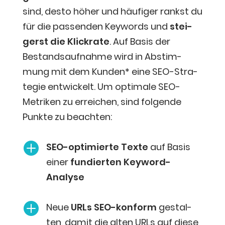
sind, des­to höher und häu­fi­ger rankst du
für die pas­sen­den Key­words und
stei­
gerst die Klick­ra­te
.
Auf Basis der
Bestands­auf­nah­me wird in Abstim­
mung mit dem Kun­den* eine SEO-Stra­
te­gie ent­wi­ckelt.
Um opti­ma­le SEO-
Metri­ken zu errei­chen, sind fol­gen­de
Punk­te zu beachten:

SEO-opti­mier­te Tex­te
auf Basis
einer
fun­dier­ten Keyword-
Analyse

Neue
URLs SEO-kon­form
gestal­
ten, damit die alten URLs auf die­se