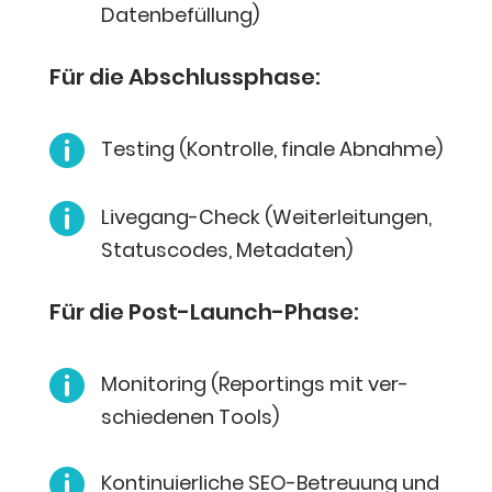
Datenbefüllung)
Für die Abschlussphase:

Test­ing (Kon­trol­le, fina­le Abnahme)

Live­gang-Check (Wei­ter­lei­tun­gen,
Sta­tus­codes, Metadaten)
Für die Post-Launch-Phase:

Moni­to­ring (Reportings mit ver­
schie­de­nen Tools)

Kon­ti­nu­ier­li­che SEO-Betreu­ung und