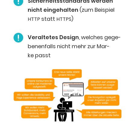

Sicher­heits­stan­dards wer­den
nicht ein­ge­hal­ten
(zum Bei­spiel
statt
)
HTTP
HTTPS

Ver­al­te­tes Design
, wel­ches gege­
be­nen­falls nicht mehr zur Mar­
ke passt