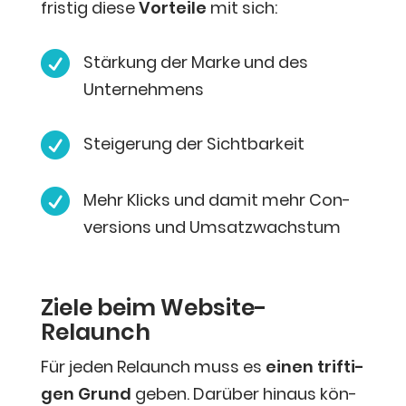
fris­tig die­se
Vor­tei­le
mit sich:

Stär­kung der Mar­ke und des
Unternehmens

Stei­ge­rung der Sichtbarkeit

Mehr Klicks und damit mehr Con­
ver­si­ons und Umsatzwachstum
Zie­le beim Website-
Relaunch
Für jeden Relaunch muss es
einen trif­ti­
gen Grund
geben. Dar­über hin­aus kön­