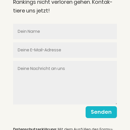
Ran­kings nicht ver­lo­ren gehen. Kon­tak­
tie­re uns jetzt!
Senden
Daten­schutz­er­klä­rung
: Mit dem Aus­fül­len des For­mu­