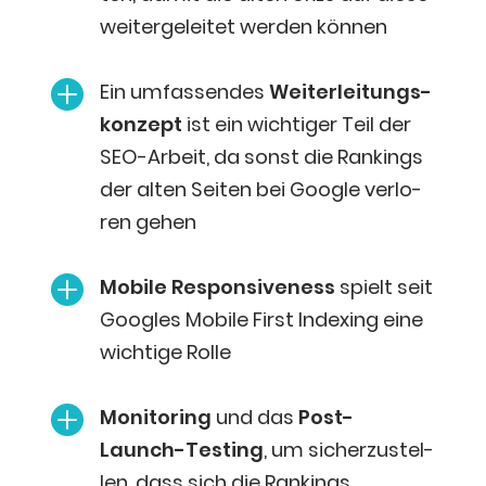
wei­ter­ge­lei­tet wer­den können

Ein umfas­sen­des
Wei­ter­lei­tungs­
kon­zept
ist
ein wich­ti­ger Teil der
SEO-Arbeit, da sonst die Ran­kings
der alten Sei­ten bei Goog­le ver­lo­
ren gehen

Mobi­le Respon­si­ve­ness
spielt seit
Goo­gles Mobi­le First Index­ing eine
wich­ti­ge Rolle

Moni­to­ring
und das
Post-
Launch-Test­ing
, um sicher­zu­stel­
len, dass sich die Ran­kings