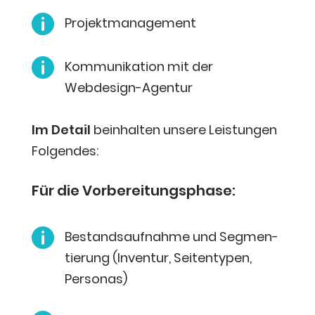

Pro­jekt­ma­nage­ment

Kom­mu­ni­ka­ti­on mit der
Webdesign-Agentur
Im Detail
beinhal­ten unse­re Leis­tun­gen
Folgendes:
Für die Vorbereitungsphase:

Bestands­auf­nah­me und Seg­men­
tie­rung (Inven­tur, Sei­ten­ty­pen,
Personas)