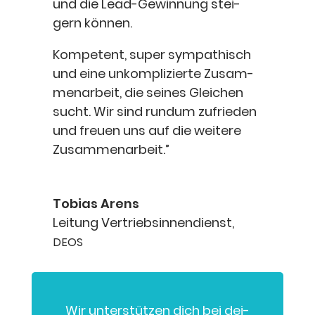
und die Lead-Gewin­nung stei­
gern können.
Kom­pe­tent, super sym­pa­thisch
und eine unkom­pli­zier­te Zusam­
men­ar­beit, die sei­nes Glei­chen
sucht. Wir sind rund­um zufrie­den
und freu­en uns auf die wei­te­re
Zusammenarbeit.”
Tobi­as Arens
Lei­tung Ver­triebs­in­nen­dienst,
DEOS
Wir unter­stüt­zen dich bei dei­