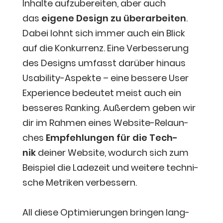
Inhal­te auf­zu­be­rei­ten, aber auch
das
eige­ne Design zu über­ar­bei­ten
.
Dabei lohnt sich immer auch ein Blick
auf die Kon­kur­renz.
Eine Ver­bes­se­rung
des Designs umfasst dar­über hin­aus
Usa­bi­li­ty-Aspek­te – eine bes­se­re User
Expe­ri­ence bedeu­tet meist auch ein
bes­se­res Ran­king. Außer­dem geben wir
dir im Rah­men eines Web­site-Relaun­
ches
Emp­feh­lun­gen für die Tech­
nik
dei­ner Web­site, wodurch sich zum
Bei­spiel die Lade­zeit und wei­te­re tech­ni­
sche Metri­ken ver­bes­sern.
All die­se Opti­mie­run­gen brin­gen lang­