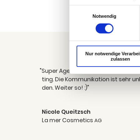
Analytics
einwilligen oder per Klic
Einwilligungsauswahl
kannst diese Auswahl jed
Notwendig
Nur notwendige Verarbe
zulassen
"
Super Agen­tur! Sie betreu­en unse­r
ting. Die Kom­mu­ni­ka­ti­on ist sehr u
den. Wei­ter so! :)"
Nico­le Queitzsch
La mer Cos­me­tics
AG