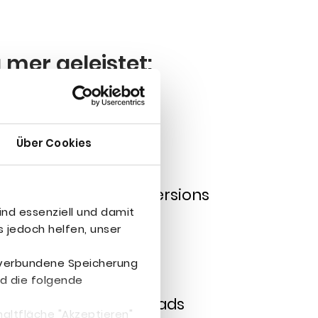
 mer geleistet:
150
Über Cookies
Ø monat­li­che Conversions
ind essenziell und damit
140
 jedoch helfen, unser
r verbundene Speicherung
d die folgende
Ø monat­li­che Leads
haltfläche "Akzeptieren"