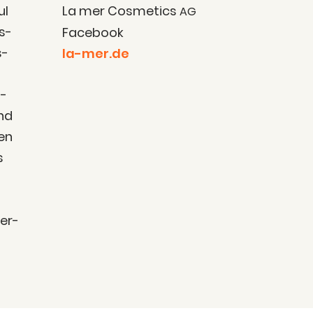
ul
La mer Cos­me­tics
AG
es­
Face­book
s­
la-mer.de
t­
und
­en
s
der­