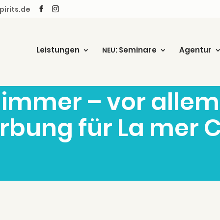
irits.de
Leis­tun­gen
: Semi­na­re
Agen­tur
NEU
immer – vor allem
­bung für La mer 