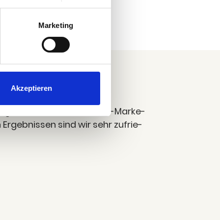
egen entscheiden. Du
träglich anpassen.
Marketing
Akzeptieren
 Fra­gen rund ums Face­book-Mar­ke­
n Ergeb­nis­sen sind wir sehr zufrie­