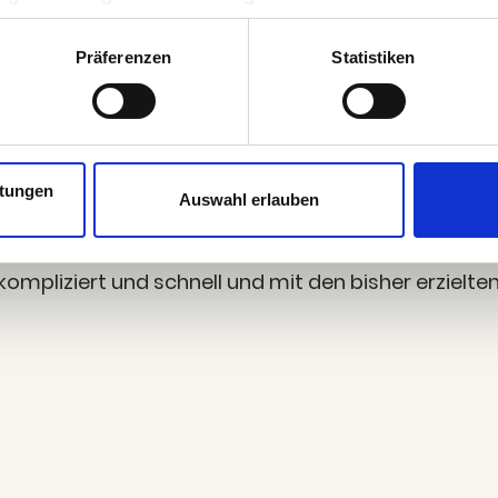
k auf "Nur notwendige Verarbeitungen zulassen" sich dag
erzeit über die
Datenschutzhinweise
aufrufen und nach
Präferenzen
Statistiken
itungen
Auswahl erlauben
e Social Media Ads und unter­stüt­zen uns bei allen
nkom­pli­ziert und schnell und mit den bis­her erziel­te