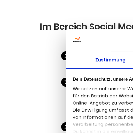
Im Bereich Social Med

Expli­zi­tes Ziel­grup­p
Zustimmung
Optionen
Dein Datenschutz, unsere A

Face­book-Mar­ke­ting a
Wir setzen auf unserer We
Fun­nel-Stra­te­gie, Ent­
für den Betrieb der Webs
und Steue­rung der Wer­
Online-Angebot zu verbes
ting-Ads, Con­ver­si­on
Die Einwilligung umfasst
von Informationen auf d
Verarbeitung personenb

Prü­fung des Con­ver­s
Du kannst in die einwilli