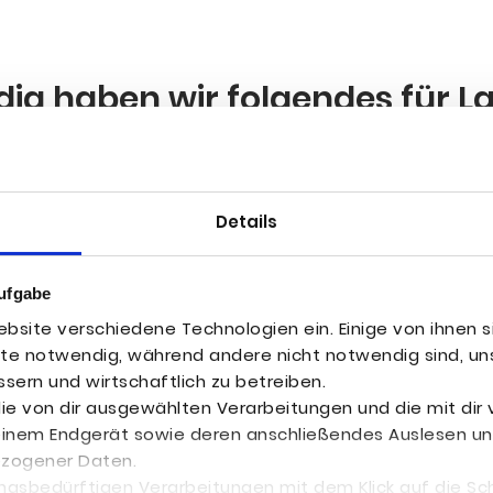
ia haben wir fol­gen­des für La
en-Mar­ke­ting mit Retargeting-
Details
ufgabe
uf Basis einer eigens ent­wi­ckel­ten
bsite verschiedene Technologien ein. Einige von ihnen s
wick­lung der Crea­ti­ves, Schal­tung
ite notwendig, während andere nicht notwendig sind, uns
be­an­zei­gen (News­let­ter-Mar­ke­
sern und wirtschaftlich zu betreiben.
-Mar­ke­ting-Ads etc.)
 die von dir ausgewählten Verarbeitungen und die mit di
einem Endgerät sowie deren anschließendes Auslesen un
ezogener Daten.
i­on-Trackings via Face­book und
gungsbedürftigen Verarbeitungen mit dem Klick auf die Sc