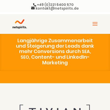
+49 (0)221 6400 570
kontakt@netspirits.de
Lang­jäh­ri­ge Zusam­men­ar­beit
und Stei­ge­rung der Leads dank
mehr Con­ver­si­ons durch
,
SEA
, Con­tent- und LinkedIn-
SEO
Marketing