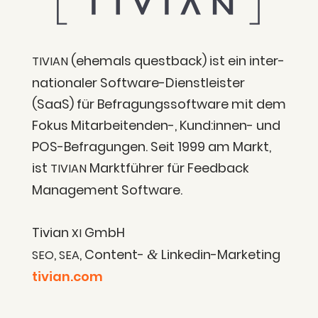
(ehe­mals quest­back) ist ein inter­
TIVIAN
na­tio­na­ler Soft­ware-Dienst­leis­ter
(SaaS) für Befra­gungs­soft­ware mit dem
Fokus Mit­ar­bei­ten­den-, Kund:innen- und
POS-Befra­gun­gen. Seit 1999 am Markt,
ist
Markt­füh­rer für Feed­back
TIVIAN
Manage­ment Software.
Tivi­an
GmbH
XI
,
, Con­tent-
Lin­ke­din-Mar­ke­ting
&
SEO
SEA
tivian.com