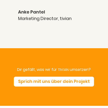
Anke Pan­tel
Mar­ke­ting Direc­tor
,
tivi­an
Dir gefällt, was wir für
umsetzen?
TIVIAN
Sprich mit uns über dein Projekt