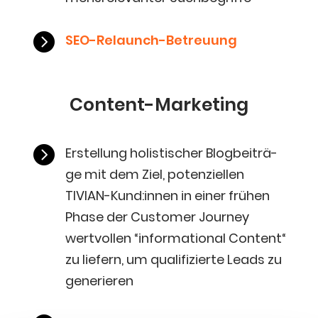

SEO-Relaunch-Betreu­ung
Con­tent-Mar­ke­ting

Erstel­lung holis­ti­scher Blog­bei­trä­
ge mit dem Ziel, poten­zi­el­len
TIVIAN-Kund:innen in einer frü­hen
Pha­se der Cus­to­mer Jour­ney
wert­vol­len “infor­ma­tio­nal Con­tent“
zu lie­fern, um qua­li­fi­zier­te Leads zu
generieren