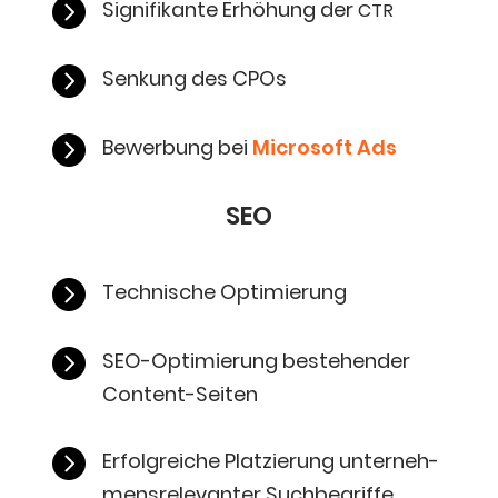

Signi­fi­kan­te Erhö­hung der
CTR

Sen­kung des CPOs

Bewer­bung bei
Micro­soft Ads
SEO

Tech­ni­sche Optimierung

SEO-Opti­mie­rung bestehen­der
Content-Seiten

Erfolg­rei­che Plat­zie­rung unter­neh­
mens­re­le­van­ter Suchbegriffe