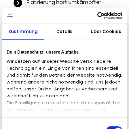

Plat­zie­rung hart umkämpf­ter
Such­be­grif­fe mit signi­fi­kan­tem
Such­vo­lu­men unter ande­rem auf
dem Plät­zen 1 bis 3 in den Google-
Zustimmung
Details
Über Cookies
Suchergebnissen
Social-Media-Mar­ke­ting
Dein Datenschutz, unsere Aufgabe
Wir setzen auf unserer Website verschiedene
Technologien ein. Einige von ihnen sind essenziell

Aus­ar­bei­tung eines Paid-Social-
und damit für den Betrieb der Website notwendig,
Media-Kon­zep­tes im B2B-Bereich
während andere nicht notwendig sind, uns jedoch
helfen, unser Online-Angebot zu verbessern und
wirtschaftlich zu betreiben.

Fun­nel-Mar­ke­ting bei Lin­ke­dIn: vom
Die Einwilligung umfasst die von dir ausgewählten
Erst­kon­takt bis zum Lead
Verarbeitungen und die mit dir verbundene
Speicherung von Informationen auf deinem
Endgerät sowie deren anschließendes Auslesen

Unter­stüt­zung einer auto­ma­ti­sier­
Einwilligungsauswahl