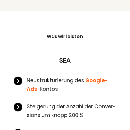
Was wir leisten
SEA

Neu­struk­tu­rie­rung des
Goog­le-
Ads
-Kon­tos

Stei­ge­rung der Anzahl der Con­ver­
si­ons um knapp 200 %