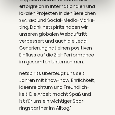
erfolg­reich in inter­na­tio­na­len und
loka­len Pro­jek­ten in den Berei­chen
,
und Social-Media-Mar­ke­
SEA
SEO
ting. Dank netspirits haben wir
unse­ren glo­ba­len Web­auf­tritt
ver­bes­sert und auch die Lead-
Gene­rie­rung hat einen posi­ti­ven
Ein­fluss auf die Ziel-Per­for­mance
im gesam­ten Unternehmen.
netspirits über­zeugt uns seit
Jah­ren mit Know-how, Ehr­lich­keit,
Ideen­reich­tum und Freund­lich­
keit. Die Arbeit macht Spaß und
ist für uns ein wich­ti­ger Spar­
rings­part­ner im Alltag."