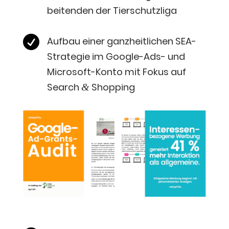
bei­ten­den der Tierschutzliga

Auf­bau einer ganz­heit­li­chen SEA-
Stra­te­gie im Goog­le-Ads- und
Micro­soft-Kon­to mit Fokus auf
Search
Shopping
&