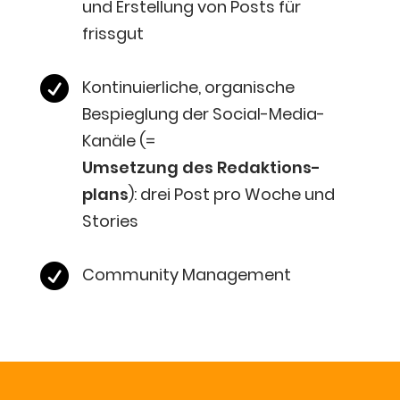
und Erstel­lung von Posts für
frissgut

Kon­ti­nu­ier­li­che, orga­ni­sche
Bespieg­lung der Social-Media-
Kanä­le (=
Umset­zung des Redak­ti­ons­
plans
): drei Post pro Woche und
Stories

Com­mu­ni­ty Management