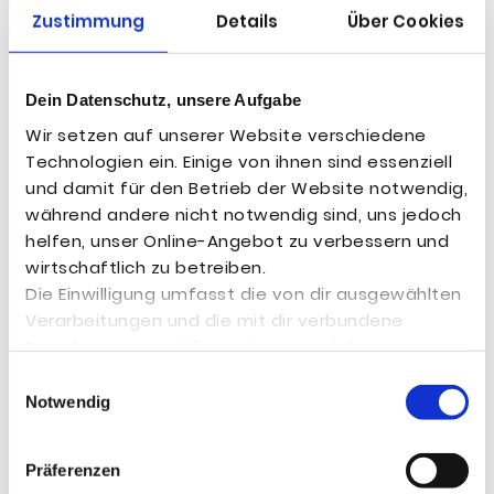
Zustimmung
Details
Über Cookies
Dein Datenschutz, unsere Aufgabe
Wir setzen auf unserer Website verschiedene
Technologien ein. Einige von ihnen sind essenziell
und damit für den Betrieb der Website notwendig,
während andere nicht notwendig sind, uns jedoch
helfen, unser Online-Angebot zu verbessern und
wirtschaftlich zu betreiben.
Die Einwilligung umfasst die von dir ausgewählten
Verarbeitungen und die mit dir verbundene
Speicherung von Informationen auf deinem
Endgerät sowie deren anschließendes Auslesen
Einwilligungsauswahl
und die folgende Verarbeitung
Notwendig
personenbezogener Daten.
Du kannst in die einwilligungsbedürftigen

Tech­ni­sches Audit des
Präferenzen
Verarbeitungen mit dem Klick auf die Schaltfläche
Tierschutzliga-Shops