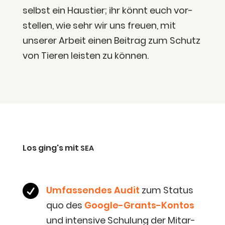
selbst ein Haus­tier; ihr könnt euch vor­
stel­len, wie sehr wir uns freu­en, mit
unse­rer Arbeit einen Bei­trag zum Schutz
von Tie­ren leis­ten zu können.
Los ging's mit
SEA

Umfas­sen­des Audit
zum Sta­tus
quo des
Goog­le-Grants-Kon­tos
und inten­si­ve Schu­lung der Mit­ar­