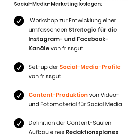
Social-Media-Mar­ke­ting loslegen:

Work­shop zur Ent­wick­lung einer
umfas­sen­den
Stra­te­gie für die
Insta­gram- und Face­book-
Kanä­le
von frissgut

Set-up der
Social-Media-Pro­fi­le
von frissgut

Con­tent-Pro­duk­ti­on
von Video-
und Foto­ma­te­ri­al für Social Media

Defi­ni­ti­on der Con­tent-Säu­len,
Auf­bau eines
Redak­ti­ons­pla­nes