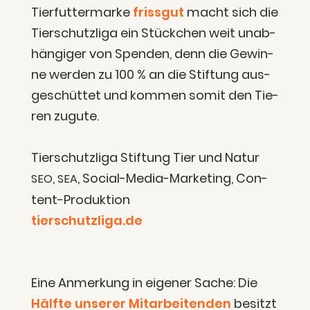
Tier­fut­ter­mar­ke
friss­gut
macht sich die
Tier­schutz­li­ga ein Stück­chen weit unab­
hän­gi­ger von Spen­den, denn die Gewin­
ne wer­den zu 100 % an die Stif­tung aus­
ge­schüt­tet und kom­men somit den Tie­
ren zugute.
Tier­schutz­li­ga Stif­tung Tier und Natur
,
, Social-Media-Mar­ke­ting, Con­
SEO
SEA
tent-Pro­duk­ti­on
tierschutzliga.de
Eine Anmer­kung in eige­ner Sache: Die
Hälf­te unse­rer Mit­ar­bei­ten­den
besitzt