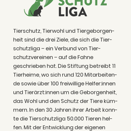
Tier­schutz, Tier­wohl und Tier­ge­bor­gen­
heit sind die drei Zie­le, die sich die Tier­
schutz­li­ga – ein Ver­bund von Tier­
schutz­ver­ei­nen – auf die Fah­ne
geschrie­ben hat. Die Stif­tung betreibt 11
Tier­hei­me, wo sich rund 120 Mit­ar­bei­ten­
de sowie über 100 frei­wil­li­ge Helfer:innen
und Tierärzt:innen um die Gebor­gen­heit,
das Wohl und den Schutz der Tie­re küm­
mern. In den 30 Jah­ren ihrer Arbeit konn­
te die Tier­schutz­li­ga 50.000 Tie­ren hel­
fen. Mit der Ent­wick­lung der eige­nen