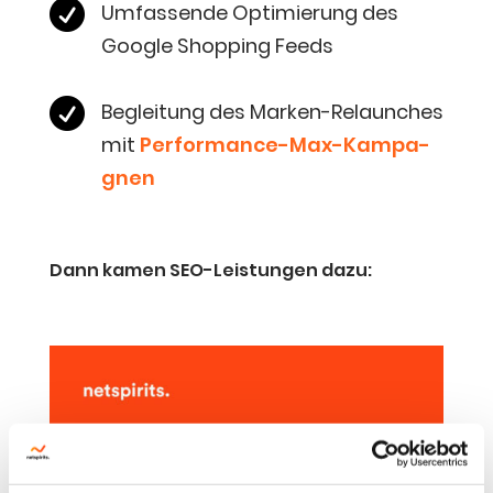

Umfas­sen­de Opti­mie­rung des
Goog­le Shop­ping Feeds

Beglei­tung des Mar­ken-Relaun­ches
mit
Per­for­mance-Max-Kam­pa­
gnen
Dann kamen SEO-Leis­tun­gen dazu: