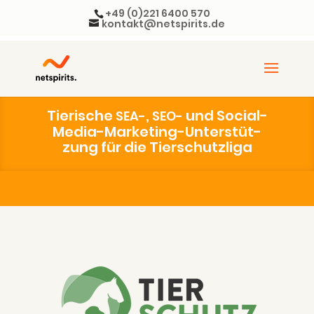
+49 (0)221 6400 570
kontakt@netspirits.de
Tie­ri­sche
,
und Social-
SEA-
SEO-
Media-Mar­ke­ting-Unter­stüt­
zung für die Tierschutzliga